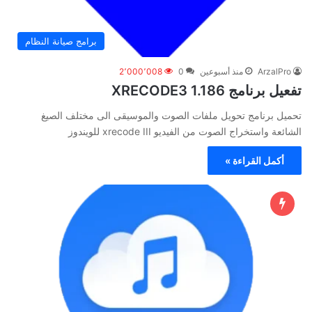
برامج صيانة النظام
ArzalPro
منذ أسبوعين
0
2٬000٬008
تفعيل برنامج XRECODE3 1.186
تحميل برنامج تحويل ملفات الصوت والموسيقى الى مختلف الصيغ
الشائعة واستخراج الصوت من الفيديو xrecode III للويندوز
أكمل القراءة »