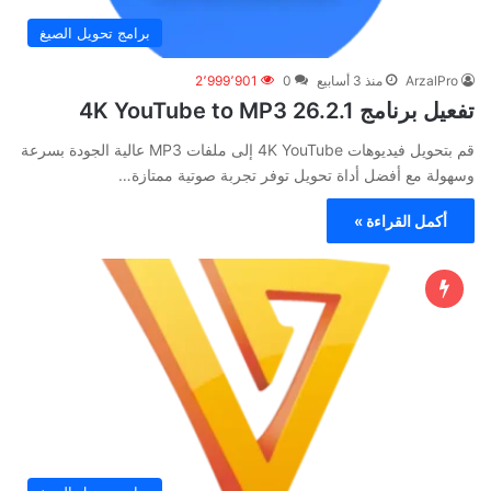
برامج تحويل الصيغ
ArzalPro
منذ 3 أسابيع
0
2٬999٬901
تفعيل برنامج 4K YouTube to MP3 26.2.1
قم بتحويل فيديوهات 4K YouTube إلى ملفات MP3 عالية الجودة بسرعة
وسهولة مع أفضل أداة تحويل توفر تجربة صوتية ممتازة…
أكمل القراءة »