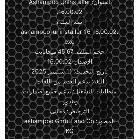
العنوان: Ashampoo UnInstaller
16.00.02.
اسم الملف:
ashampoo_uninstaller_16_16.00.02.
exe
حجم الملف: 45.67 ميجابايت
الإصدار: 16.00.02
تاريخ التحديث: 11 سبتمبر 2025
اللغة: يدعم العديد من اللغات.
متطلبات التشغيل: يدعم جميع إصدارات
ويندوز.
الترخيص: مجانى
المطور: ashampoo GmbH and Co
KG