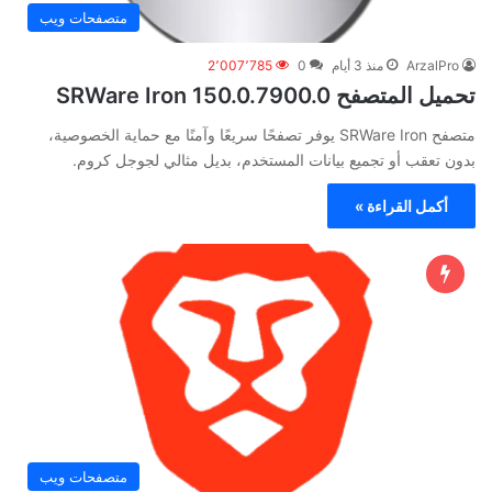
متصفحات ويب
ArzalPro
منذ 3 أيام
0
2٬007٬785
تحميل المتصفح SRWare Iron 150.0.7900.0
متصفح SRWare Iron يوفر تصفحًا سريعًا وآمنًا مع حماية الخصوصية،
بدون تعقب أو تجميع بيانات المستخدم، بديل مثالي لجوجل كروم.
أكمل القراءة »
متصفحات ويب