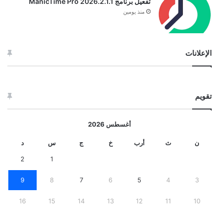
تفعيل برنامج ManicTime Pro 2026.2.1.1
منذ يومين
الإعلانات
تقويم
أغسطس 2026
ن
ث
أرب
خ
ج
س
د
2
1
9
8
7
6
5
4
3
16
15
14
13
12
11
10