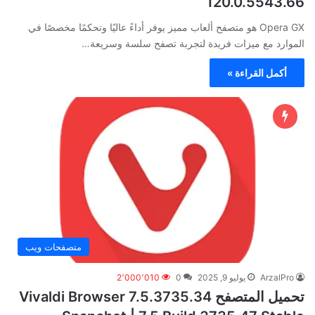
120.0.5543.66
Opera GX هو متصفح ألعاب مميز يوفر أداءً عاليًا وتحكمًا مخصصًا في
الموارد مع ميزات فريدة لتجربة تصفح سلسة وسريعة…
أكمل القراءة »
متصفحات ويب
ArzalPro
يوليو 9, 2025
0
2٬000٬010
تحميل المتصفح Vivaldi Browser 7.5.3735.34