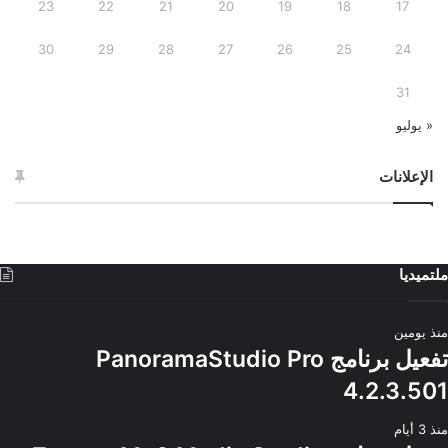
23
22
21
20
19
18
17
30
29
28
27
26
25
24
31
« يوليو
الإعلانات
ملتميديا
منذ يومين
تفعيل برنامج PanoramaStudio Pro
4.2.3.501
منذ 3 أيام