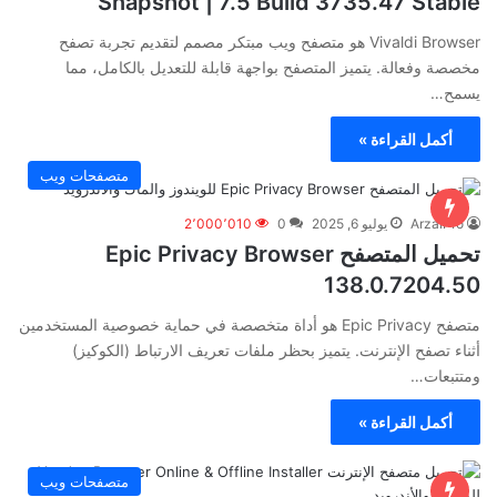
Snapshot | 7.5 Build 3735.47 Stable
Vivaldi Browser هو متصفح ويب مبتكر مصمم لتقديم تجربة تصفح
مخصصة وفعالة. يتميز المتصفح بواجهة قابلة للتعديل بالكامل، مما
يسمح…
أكمل القراءة »
متصفحات ويب
ArzalPro
يوليو 6, 2025
0
2٬000٬010
تحميل المتصفح Epic Privacy Browser
138.0.7204.50
متصفح Epic Privacy هو أداة متخصصة في حماية خصوصية المستخدمين
أثناء تصفح الإنترنت. يتميز بحظر ملفات تعريف الارتباط (الكوكيز)
ومتتبعات…
أكمل القراءة »
متصفحات ويب