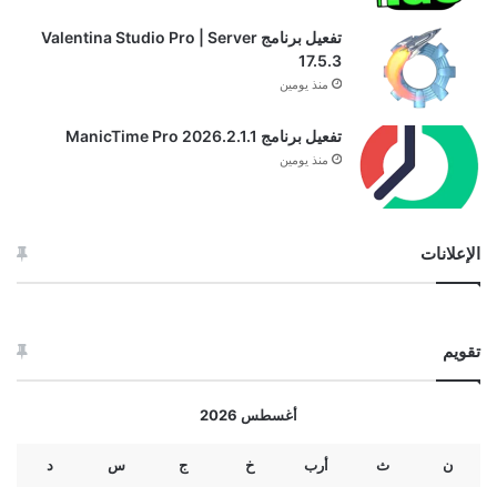
تفعيل برنامج Valentina Studio Pro | Server
17.5.3
منذ يومين
تفعيل برنامج ManicTime Pro 2026.2.1.1
منذ يومين
الإعلانات
تقويم
أغسطس 2026
ن
ث
أرب
خ
ج
س
د