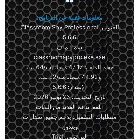
معلومات تقنية عن البرنامج:
العنوان: Classroom Spy Professional
5.6.6
اسم الملف:
classroomspypro.exe.exe
حجم الملف: 47.17 ميجابايت/64 بت،
و44.92 ميجابايت/32 بت.
الإصدار: 5.6.6
تاريخ التحديث: 23 يونيو 2026
اللغة: يدعم العديد من اللغات
متطلبات التشغيل: يدعم جميع إصدارات
ويندوز.
الترخيص: Trial