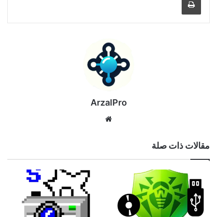
ArzalPro
موقع
الويب
مقالات ذات صلة