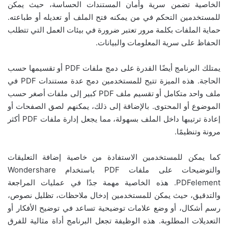
الخاصية تضمن سرية وأمان المستندات الحساسة، حيث يمكن
للمستخدمين التحكم في من يمكنه فتح الملف أو تعديله أو طباعته.
حماية الملفات بكلمة مرور تعتبر ضرورة في بيئات العمل التي تتطلب
الحفاظ على سرية المعلومات والبيانات.
يمتلك البرنامج أيضًا القدرة على دمج ملفات PDF أو تقسيمها حسب
الحاجة. هذه الميزة تتيح للمستخدمين دمج عدة مستندات PDF في
ملف واحد متكامل أو تقسيم ملف PDF كبير إلى ملفات أصغر حسب
الموضوع أو المحتوى. بالإضافة إلى ذلك، يمكنهم لصق الصفحات أو
إعادة ترتيبها داخل الملف بسهولة، مما يجعل إدارة ملفات PDF أكثر
مرونة وتنظيمًا.
كما يمكن للمستخدمين الاستفادة من خاصية إضافة التعليقات
والتوضيحات على ملفات PDF باستخدام Wondershare
PDFelement. هذه الخاصية مهمة جدًا في عمليات المراجعة
والتدقيق، حيث يمكن للمستخدمين إدخال ملاحظات، تظليل نصوص،
رسم أشكال، أو وضع علامات توضيحية تساعد في توضيح الأفكار أو
التعديلات المطلوبة. هذه الوظيفة تجعل البرنامج أداة مثالية للفرق