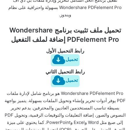
تفعيل برنامج الحل الشامل لتحرير وإدارة ملفات بي دي اف
Wondershare PDFelement Pro بسهولة واحترافية على نظام
ويندوز.
تحميل ملف تثبيت برنامج Wondershare
PDFelement Pro إضافة لملف التفعيل
رابط التحميل الأول
تحميل
رابط التحميل الثاني
تحميل
Wondershare PDFelement Pro هو برنامج شامل لإدارة ملفات
PDF يوفر أدوات تحرير وإنشاء وتحويل الملفات بسهولة. يتميز بواجهة
بسيطة تناسب المستخدمين العاديين والمحترفين. يدعم تحرير
النصوص والصور، إضافة التعليقات والتوقيعات الرقمية، وتحويل PDF
إلى صيغ مثل Word وExcel وPowerPoint. كما يحتوي على ميزة
التعرف الضوئي على الحروف (OCR) لتحويل المستندات الممسوحة