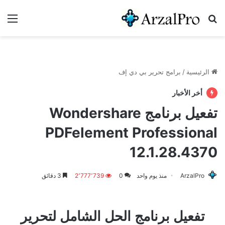
بحث عن
الق
الرئيسية
/
برامج تحرير بي دي إف
أخر الأخبار
تفعيل برنامج Wondershare
PDFelement Professional
12.1.28.4370
ArzalPro
منذ يوم واحد
0
2٬777٬739
3 دقائق
تفعيل برنامج الحل الشامل لتحرير