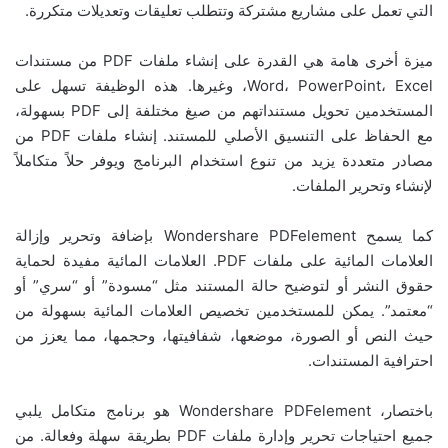
التي تعمل على مشاريع مشتركة وتتطلب تعليقات وتعديلات متكررة.
ميزة أخرى هامة هي القدرة على إنشاء ملفات PDF من مستندات
Word، PowerPoint، Excel، وغيرها. هذه الوظيفة تسهل على
المستخدمين تحويل مستنداتهم من صيغ مختلفة إلى PDF بسهولة،
مع الحفاظ على التنسيق الأصلي للمستند. إنشاء ملفات PDF من
مصادر متعددة يزيد من تنوع استخدام البرنامج ويوفر حلاً متكاملاً
لإنشاء وتحرير الملفات.
كما يسمح Wondershare PDFelement بإضافة وتحرير وإزالة
العلامات المائية على ملفات PDF. العلامات المائية مفيدة لحماية
حقوق النشر أو لتوضيح حالة المستند مثل “مسودة” أو “سري” أو
“معتمد”. يمكن للمستخدمين تخصيص العلامات المائية بسهولة من
حيث النص أو الصورة، موضعها، شفافيتها، وحجمها، مما يعزز من
احترافية المستندات.
باختصار، Wondershare PDFelement هو برنامج متكامل يلبي
جميع احتياجات تحرير وإدارة ملفات PDF بطريقة سهلة وفعالة. من