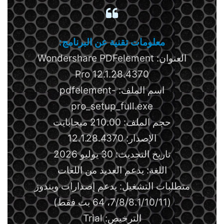
معلومات تقنية عن البرنامج:
العنوان: Wondershare PDFelement
Pro 12.1.28.4370
اسم الملف: pdfelement-
pro_setup_full.exe
حجم الملف: 210.00 ميجابايت
الإصدار: 12.1.28.4370
تاريخ التحديث: 30 يوليو 2026
اللغة: يدعم العديد من اللغات
متطلبات التشغيل: يدعم إصدارات ويندوز
(7/8/8.1/10/11، 64 بت فقط)
الترخيص: Trial