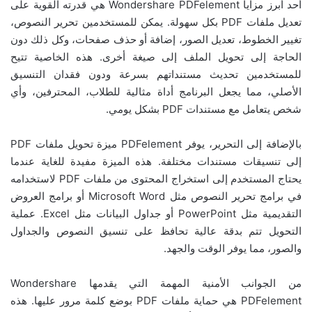
أحد أبرز مزايا Wondershare PDFelement هي قدرته القوية على
تعديل ملفات PDF بكل سهولة. يمكن للمستخدمين تحرير النصوص،
تغيير الخطوط، تعديل الصور، إضافة أو حذف صفحات، وكل ذلك دون
الحاجة إلى تحويل الملف إلى صيغة أخرى. هذه الخاصية تتيح
للمستخدمين تحديث مستنداتهم بسرعة ودون فقدان التنسيق
الأصلي، مما يجعل البرنامج أداة مثالية للطلاب، المحترفين، وأي
شخص يتعامل مع مستندات PDF بشكل يومي.
بالإضافة إلى التحرير، يوفر PDFelement ميزة تحويل ملفات PDF
إلى تنسيقات مستندات مختلفة. هذه الميزة مفيدة للغاية عندما
يحتاج المستخدم إلى استخراج المحتوى من ملفات PDF لاستخدامه
في برامج تحرير النصوص مثل Microsoft Word أو برامج العروض
التقديمية مثل PowerPoint أو جداول البيانات مثل Excel. عملية
التحويل تتم بدقة عالية تحافظ على تنسيق النصوص والجداول
والصور، مما يوفر الوقت والجهد.
من الجوانب الأمنية المهمة التي يقدمها Wondershare
PDFelement هي حماية ملفات PDF بوضع كلمة مرور عليها. هذه