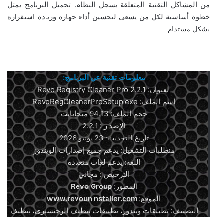
من المشاكل التقنية المتعلقة بسجل النظام. تحميل البرنامج يمثل
خطوة أساسية لكل من يسعى لتحسين أداء جهازه وزيادة استقراره
بشكل مستدام.
معلومات تقنية عن البرنامج:
العنوان: Revo Registry Cleaner Pro 2.2.1
اسم الملف: RevoRegCleanerProSetup.exe
حجم الملف: 94.13 ميجابايت
الإصدار : 2.2.1
تاريخ التحديث: 23 يونيو 2026
متطلبات التشغيل: يدعم جميع إصدارات الويندوز
اللغة: يدعم لغات متعددة
الترخيص : مجاني
المطور:
Revo Group
الموقع:
www.revouninstaller.com
التصنيف: تطبيقات ويندوز، تطبيقات تنظيف الرجيستري، تنظيف