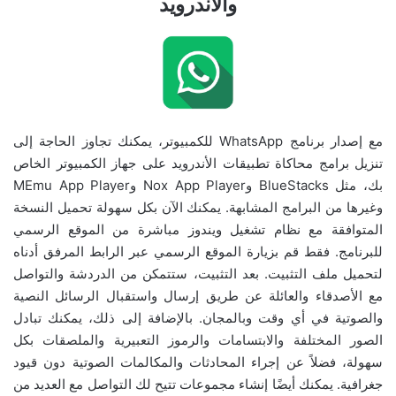
والاندرويد
مع إصدار برنامج WhatsApp للكمبيوتر، يمكنك تجاوز الحاجة إلى
تنزيل برامج محاكاة تطبيقات الأندرويد على جهاز الكمبيوتر الخاص
بك، مثل BlueStacks وNox App Player وMEmu App Player
وغيرها من البرامج المشابهة. يمكنك الآن بكل سهولة تحميل النسخة
المتوافقة مع نظام تشغيل ويندوز مباشرة من الموقع الرسمي
للبرنامج. فقط قم بزيارة الموقع الرسمي عبر الرابط المرفق أدناه
لتحميل ملف التثبيت. بعد التثبيت، ستتمكن من الدردشة والتواصل
مع الأصدقاء والعائلة عن طريق إرسال واستقبال الرسائل النصية
والصوتية في أي وقت وبالمجان. بالإضافة إلى ذلك، يمكنك تبادل
الصور المختلفة والابتسامات والرموز التعبيرية والملصقات بكل
سهولة، فضلاً عن إجراء المحادثات والمكالمات الصوتية دون قيود
جغرافية. يمكنك أيضًا إنشاء مجموعات تتيح لك التواصل مع العديد من