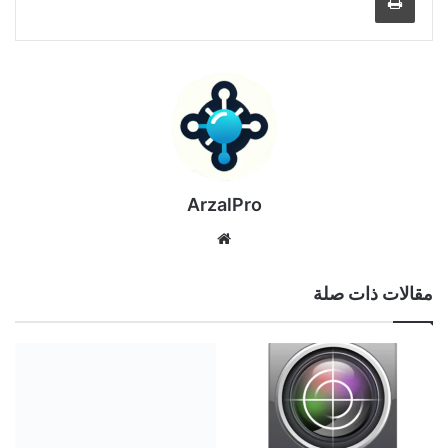
ArzalPro
موقع
الويب
مقالات ذات صلة