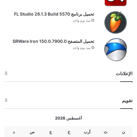
تحميل برنامج FL Studio 26.1.3 Build 5570
منذ يوم واحد
تحميل المتصفح SRWare Iron 150.0.7900.0
منذ يوم واحد
الإعلانات
تقويم
أغسطس 2026
ن
ث
أرب
خ
ج
س
د