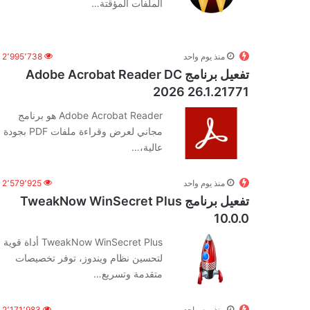
الملفات المؤقتة…
منذ يوم واحد
2٬995٬738
تفعيل برنامج Adobe Acrobat Reader DC
2026 26.1.21771
Adobe Acrobat Reader هو برنامج
مجاني لعرض وقراءة ملفات PDF بجودة
عالية،…
منذ يوم واحد
2٬579٬925
تفعيل برنامج TweakNow WinSecret Plus
10.0.0
TweakNow WinSecret Plus أداة قوية
لتحسين نظام ويندوز، توفر تخصيصات
متقدمة وتسريع…
منذ يوم واحد
2٬171٬983