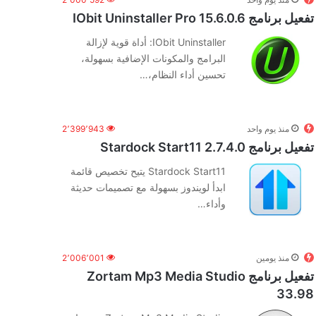
تفعيل برنامج IObit Uninstaller Pro 15.6.0.6
‏IObit Uninstaller: أداة قوية لإزالة
البرامج والمكونات الإضافية بسهولة،
تحسين أداء النظام،…
منذ يوم واحد
2٬399٬943
تفعيل برنامج Stardock Start11 2.7.4.0
Stardock Start11 يتيح تخصيص قائمة
ابدأ لويندوز بسهولة مع تصميمات حديثة
وأداء…
منذ يومين
2٬006٬001
تفعيل برنامج Zortam Mp3 Media Studio
33.98