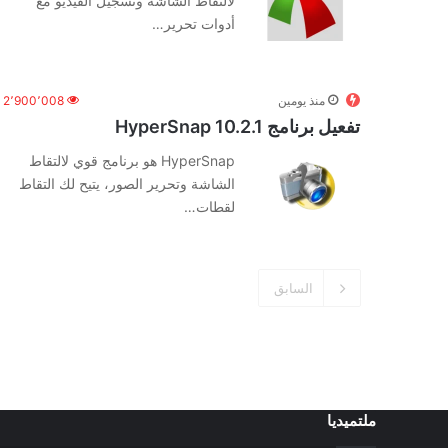
لالتقاط الشاشة وتسجيل الفيديو مع
أدوات تحرير…
منذ يومين
2٬900٬008
تفعيل برنامج HyperSnap 10.2.1
HyperSnap هو برنامج قوي لالتقاط
الشاشة وتحرير الصور، يتيح لك التقاط
لقطات…
السابق
ملتميديا