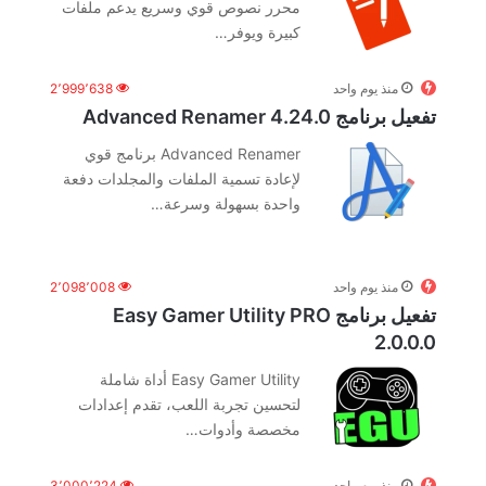
محرر نصوص قوي وسريع يدعم ملفات
كبيرة ويوفر…
منذ يوم واحد
2٬999٬638
تفعيل برنامج Advanced Renamer 4.24.0
Advanced Renamer برنامج قوي
لإعادة تسمية الملفات والمجلدات دفعة
واحدة بسهولة وسرعة…
منذ يوم واحد
2٬098٬008
تفعيل برنامج Easy Gamer Utility PRO
2.0.0.0
Easy Gamer Utility أداة شاملة
لتحسين تجربة اللعب، تقدم إعدادات
مخصصة وأدوات…
منذ يوم واحد
3٬000٬224