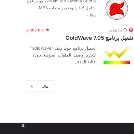
Zortam Mp3 Media Studio هو برنامج
شامل لإدارة وتحرير ملفات MP3،
يتيح…
منذ يومين
2٬000٬031
تفعيل برنامج GoldWave 7.05
تحميل برنامج جولد ويف "GoldWave"
لتحرير وصقل الملفات الصوتية بجودة
عالية الدقة…
التالى