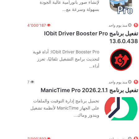
لإنشاء صور بانورامية عالية الجودة
بسهولة وسرعة مع…
منذ يوم واحد
4٬000٬187
تفعيل برنامج IObit Driver Booster Pro
13.6.0.438
IObit Driver Booster Pro: أداة قوية
لتحديث برامج التشغيل تلقائيًا، تعزز
أداء…
منذ يوم واحد
7
تفعيل برنامج ManicTime Pro 2026.2.1.1
تحميل برنامج إدارة التوقيت والملفات
على الجهاز ManicTime لأنظمة تشغيل
ويندوز وماك…
منذ يوم واحد
2٬000٬592