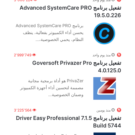
تفعيل برنامج Advanced SystemCare PRO
19.5.0.226
برنامج Advanced SystemCare PRO
يحسن أداء الكمبيوتر بفعالية، ينظف
النظام، يحمي الخصوصية،…
منذ يوم واحد
2٬999٬749
تفعيل برنامج Goversoft Privazer Pro
4.0.125.0
PrivaZer هو أداة برمجية مجانية
مصممة لتحسين أداء أجهزة الكمبيوتر
وضمان الخصوصية…
منذ يومين
3٬225٬564
تفعيل برنامج Driver Easy Professional 7.1.5
Build 5744