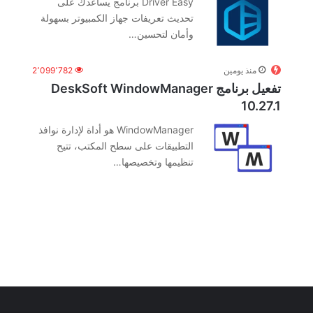
Driver Easy برنامج يساعدك على
تحديث تعريفات جهاز الكمبيوتر بسهولة
وأمان لتحسين…
منذ يومين
2٬099٬782
تفعيل برنامج DeskSoft WindowManager
10.27.1
WindowManager هو أداة لإدارة نوافذ
التطبيقات على سطح المكتب، تتيح
تنظيمها وتخصيصها…