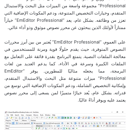
Professional” مجموعة واسعة من الميزات مثل البحث والاستبدال
المتقدم، وخيارات التخصيص المتنوعة، ودعم المكونات الإضافية التي
تعزز من وظائفه. بشكل عام، يعد “EmEditor Professional” خياراً
ممتازاً لأولئك الذين يبحثون عن محرر نصوص موثوق وذو أداء عالي.
على العموم، “EmEditor Professional” يُعتبر من بين أبرز محررات
النصوص المتوفرة، حيث يقدم حلولًا قوية ومرنة للمستخدمين في
معالجة الملفات النصية. يتمتع البرنامج بقدرة فائقة على التعامل مع
الملفات الكبيرة وسرعة في الأداء، كما يدعم العديد من لغات
البرمجة، مما يجعله مثاليًا للمطورين. يوفر “EmEditor
Professional” ميزات متنوعة مثل البحث والاستبدال المتقدم،
وإمكانية التخصيص الشاملة، ودعم المكونات الإضافية التي توسع من
قدراته. بشكل عام، يُعد خيارًا متميزًا لمن يسعى إلى محرر نصوص
يعتمد عليه ويوفر أداءً عاليًا.