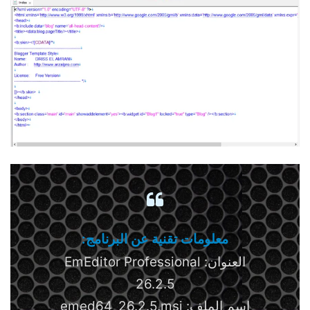
معلومات تقنية عن البرنامج:
العنوان: EmEditor Professional
26.2.5
اسم الملف: emed64_26.2.5.msi