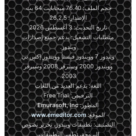
حجم الملف: 76.40 ميجابايت 64 بت.
الإصدار: 26.2.5
تاريخ التحديث: 3 أغسطس 2026
متطلبات التشغيل: يدعم جميع إصدارات
ويندوز.
ويندوز 7 وويندوز فيستا وويندوز إكس بي
وويندوز 2000 وسيرفر 2008 وسيرفر
2003.
اللغة: يدعم العديد من اللغات
الترخيص: Free Trial
المطور:
Emurasoft, Inc
الموقع:
www.emeditor.com
التصنيف: تطبيقات ويندوز، تحرير نصوص
البرمجة، تطوير التطبيقات.