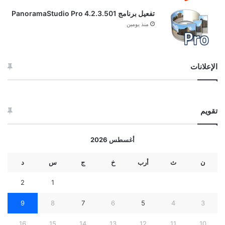
تفعيل برنامج PanoramaStudio Pro 4.2.3.501
منذ يومين
الإعلانات
تقويم
أغسطس 2026
ن
ث
أرب
خ
ج
س
د
2
1
9
8
7
6
5
4
3
16
15
14
13
12
11
10