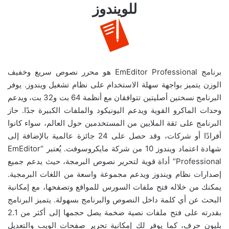
للويندوز
برنامج EmEditor Professional هو محرر نصوص سريع وخفيف
الوزن يتميز بواجهة سهلة الاستخدام على نظام تشغيل ويندوز. يوفر
البرنامج نسختين أصليتين تتوافقان مع أنظمة 64 بت و32 بت، ويدعم
وحدات الماكرو القوية ويدعم اليونيكود والملفات الكبيرة جدًا. حاز
البرنامج على ثقة الملايين من المستخدمين حول العالم، سواء كانوا
أفرادًا أو شركات، وقد حصل على 24 جائزة عالمية بالإضافة إلى
شهادة اعتماد ويندوز 10 من شركة مايكروسوفت. يُعتبر “EmEditor
Professional” أداة قوية لتحرير نصوص البرمجة، حيث يدعم جميع
إصدارات نظام ويندوز ويدعم مجموعة واسعة من اللغات البرمجية.
يمكنك من خلاله فتح ملفات السورس للمواقع وتصفحها، مع إمكانية
البحث عن أي كلمة داخل النصوص والبرنامج بسهولة. يتميز البرنامج
بقدرته على فتح ملفات نصية ضخمة يصل حجمها إلى أكثر من 2.1
بليون حرف، كما يوفر لك إمكانية تحرير صفحات الويب والتعديل