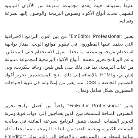
عليها بسهولة، حيث يقدم مجموعة متنوعة من الألوان التباينية
لتسهيل تحديد أنواع الأكواد ونصوص البرمجة والوصول إليها بسرعة
وفعالية.
يعتبر “EmEditor Professional” من بين أقوى البرامج الاحترافية
التي يعتمد عليها المطورون في تطوير مواقع الويب. يمتاز بواجهة
استخدام مريحة وبسيطة، ما يجعله سهل الاستخدام حتى للمبتدئين.
يدعم البرنامج تحرير مختلف أنواع الأكواد البرمجية لمجموعة متنوعة
من لغات البرمجة، بما في ذلك سي بلس بلس، وجافا سكربت، وبي
إتش بي، وHTML. بالإضافة إلى ذلك، يتيح للمستخدمين تحرير أكواد
التصميم الخاصة بـ CSS، مما يعزز من إمكانياته في تلبية احتياجات
المطورين بشكل شامل وفعال.
يعتبر “EmEditor Professional” واحداً من أفضل برامج تحرير
النصوص المتاحة للمستخدمين الذين يحتاجون إلى أدوات قوية ومرنة
لتحرير الملفات النصية. يتميز البرنامج بسرعته الفائقة في معالجة
الملفات الكبيرة، ودعمه للعديد من اللغات البرمجية، مما يجعله أداة
مثالية للمطورين والمبرمجين. بالإضافة إلى ذلك، يوفر “EmEditor