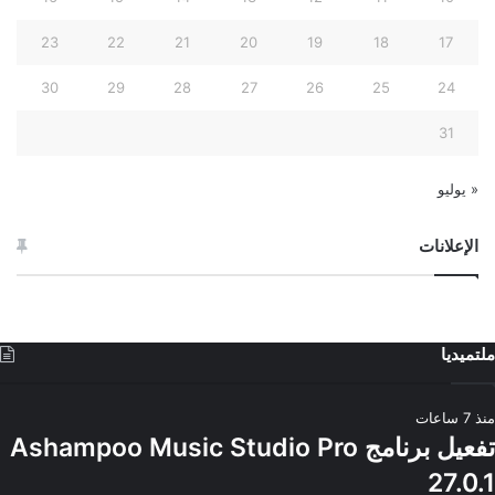
23
22
21
20
19
18
17
30
29
28
27
26
25
24
31
« يوليو
الإعلانات
ملتميديا
منذ 7 ساعات
تفعيل برنامج Ashampoo Music Studio Pro
27.0.1