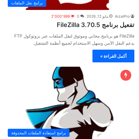
برامج نقل الملفات
ArzalPro
مايو 12, 2026
0
2٬000٬999
تفعيل برنامج FileZilla 3.70.5
FileZilla هو برنامج مجاني وموثوق لنقل الملفات عبر بروتوكول FTP
يدعم النقل الآمن وسهل الاستخدام لجميع أنظمة التشغيل.
أكمل القراءة »
برامج استعادة الملفات المحذوفة