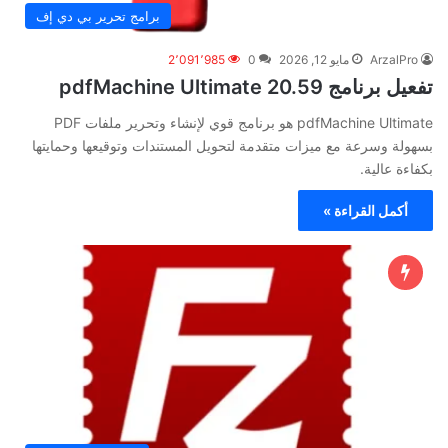
برامج تحرير بي دي إف
ArzalPro
مايو 12, 2026
0
2٬091٬985
تفعيل برنامج pdfMachine Ultimate 20.59
pdfMachine Ultimate هو برنامج قوي لإنشاء وتحرير ملفات PDF
بسهولة وسرعة مع ميزات متقدمة لتحويل المستندات وتوقيعها وحمايتها
بكفاءة عالية.
أكمل القراءة »