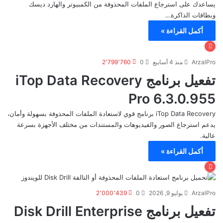
يساعدك على استرجاع الملفات المحذوفة من الكمبيوتر والهارد ديسك
وبطاقات الذاكرة…
أكمل القراءة »
ArzalPro
منذ 4 أسابيع
0
2٬799٬760
تفعيل برنامج iTop Data Recovery
Pro 6.3.0.955
iTop Data Recovery برنامج قوي لاستعادة الملفات المحذوفة بسهولة وأمان،
يدعم استرجاع الصور والفيديوهات والمستندات من مختلف الأجهزة بسرعة
عالية.
أكمل القراءة »
ArzalPro
يوليو 9, 2026
0
2٬000٬439
تفعيل برنامج Disk Drill Enterprise