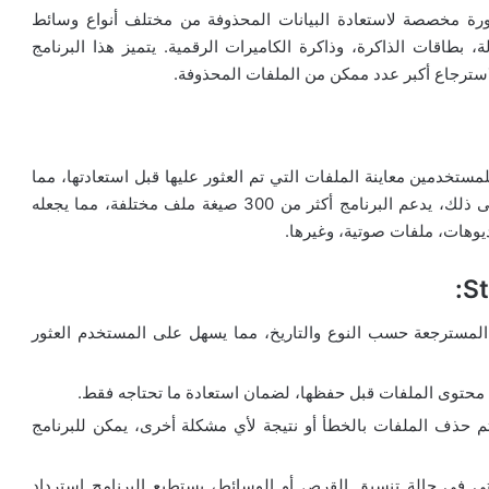
هو حزمة متكاملة ومتطورة مخصصة لاستعادة البيانات المحذوفة من مختلف أنواع وسائط
 بطاقات الذاكرة، وذاكرة الكاميرات الرقمية. يتميز هذا البرنامج
ترجاع أكبر عدد ممكن من الملفات المحذوفة.
تخدمين معاينة الملفات التي تم العثور عليها قبل استعادتها، مما
يوفر الوقت ويزيد من فعالية عملية الاسترجاع. بالإضافة إلى ذلك، يدعم البرنامج أكثر من 300 صيغة ملف مختلفة، مما يجعله
ديوهات، ملفات صوتية، وغيرها.
 المسترجعة حسب النوع والتاريخ، مما يسهل على المستخدم العثور
ض محتوى الملفات قبل حفظها، لضمان استعادة ما تحتاجه فقط.
م حذف الملفات بالخطأ أو نتيجة لأي مشكلة أخرى، يمكن للبرنامج
ى في حالة تنسيق القرص أو الوسائط، يستطيع البرنامج استرداد