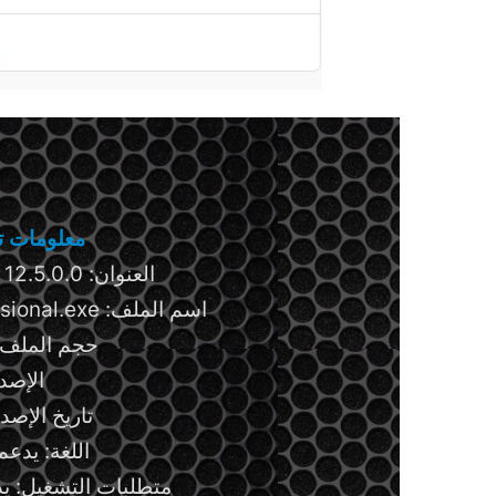
معلومات تق
العنوان: Stellar Data Recovery 12.5.0.0
اسم الملف: StellarDataRecoveryProfessional.exe
حجم الملف: 162.35 ميجابا
الإصدار: .0
تاريخ الإصدار: 2 مارس
اللغة: يدعم
متطلبات التشغيل: يد