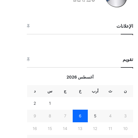
منذ 12 ساعة
الإعلانات
تقويم
أغسطس 2026
ن
ث
أرب
خ
ج
س
د
2
1
9
8
7
6
5
4
3
16
15
14
13
12
11
10