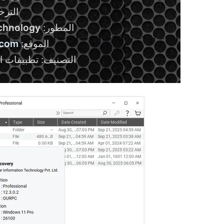
الترخيص
المطور:
echnology
الموقع:
.com
التصنيف: تطبيقات ا