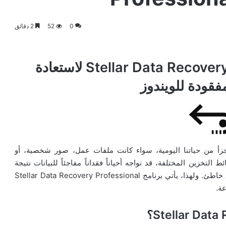
0
52
2 دقائق
تفعيل برنامج Stellar Data Recovery Professional لاستعادة
مفقودة للويندوز
تجزأ من حياتنا اليومية، سواء كانت ملفات عمل، صور شخصية، أو
خزين المختلفة، قد نواجه أحياناً فقداناً مفاجئاً للبيانات نتيجة
حذف غير مقصود، تلف في القرص الصلب، أو حتى تنسيق خاطئ. ولهذا، يأتي برنامج Stellar Data Recovery Professional
ة.