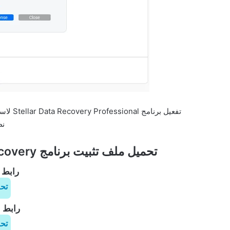
تفعيل ب
نظ
تحميل ملف تثبيت برنامج Stellar Data Recovery إضافة لملف التفعيل
رابط ا
تح
رابط ا
تح