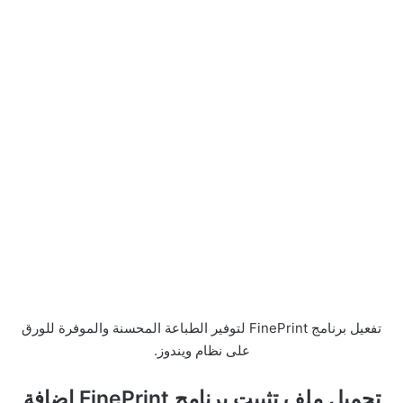
تفعيل برنامج FinePrint لتوفير الطباعة المحسنة والموفرة للورق
على نظام ويندوز.
تحميل ملف تثبيت برنامج FinePrint إضافة