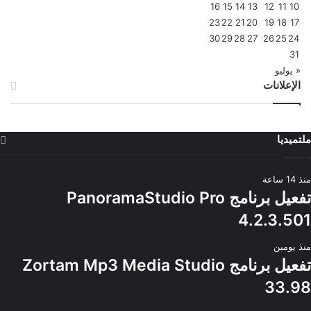
16
15
14
13
12
11
10
23
22
21
20
19
18
17
30
29
28
27
26
25
24
31
« يوليو
الإعلانات
ملتميديا
منذ 14 ساعة
تفعيل برنامج PanoramaStudio Pro
4.2.3.501
منذ يومين
تفعيل برنامج Zortam Mp3 Media Studio
33.98