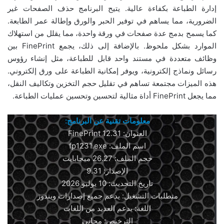
إدارة الطباعة بكفاءة عالية. يتيح البرنامج حذف الصفحات غير
الضرورية، مما يساهم في توفير الحبر والورق وإطالة عمر الطابعة.
كما يسمح بدمج عدة صفحات في ورقة واحدة، مما يقلل من استهلاك
الموارد بشكل ملحوظ. بالإضافة إلى ذلك، يجمع FinePrint بين
وظائف متعددة في مستند واحد قابل للطباعة، مثل إنشاء رؤوس
رسائل ونماذج إلكترونية، ويوفر إمكانية الطباعة على ورق إلكتروني.
هذه الميزات مجتمعة تساهم في تقليل حجم التخزين وتكاليف النقل،
مما يجعل FinePrint أداة مثالية لتحسين وتحسين عمليات الطباعة.
معلومات تقنية عن البرنامج:
العنوان: FinePrint 12.31
اسم الملف: fp1231.exe
حجم الملف: 26.27 ميجابايت
الإصدار: 9.31
تاريخ التحديث: 10 يوليو 2026
متطلبات التشغيل: يدعم جميع إصدارات ويندوز
اللغة: يدعم العديد من اللغات
الترخيص: مجاني