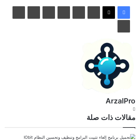
لينكدإن
بينتيريست
مشاركة عبر البريد
طباعة
ArzalPro
موقع
الويب
مقالات ذات صلة