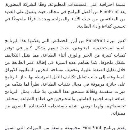
لمسة احترافية على المستندات المطبوعة. وفقًا للشركة المطورة،
يعد FinePrint من أفضل البرامج في مجاله، حيث يتفوق على العديد
من المنافسين من حيث الأداء والميزات، ويحدث فرقًا ملحوظًا في
تحسين كفاءة وأداء الطابعة.
تُعتبر ميزة FinePrint من أبرز الخصائص التي يقدّمها هذا البرنامج
القيم لمستخدميه المتنوعين، حيث تسهم بشكل كبير في توفير
كميات كبيرة من الحبر والورق أثناء الطباعة، مما يقلل التكاليف
بشكل ملحوظ. كما تساهم هذه الميزة في إطالة عمر الطابعة من
خلال تقليل الضغط عليها، وتخفيف مساحة التخزين المطلوبة للأوراق
المطبوعة، إلى جانب تقليل تكاليف النقل المرتبطة بها. حاز البرنامج
على جائزة مرموقة في مجال تقنيات الطباعة، نظراً لما يقدّمه من
ميزات متقدمة وفعّالة تستحق هذا التقدير. بلا شك، يمثل البرنامج
إضافة قيمة لجميع العاملين والمحترفين في قطاع الطباعة بمختلف
تخصصاتهم، ولهذا نوصي بشدة باستخدامه للاستفادة القصوى من
مميزاته.
يقدم برنامج FinePrint مجموعة واسعة من الميزات التي تسهل