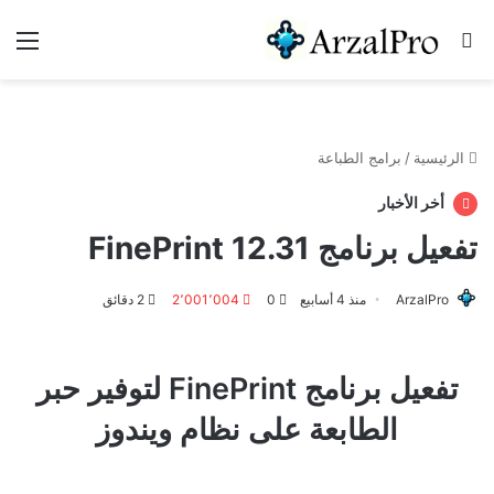
بحث عن
الق
الرئيسية
/
برامج الطباعة
أخر الأخبار
تفعيل برنامج FinePrint 12.31
ArzalPro
منذ 4 أسابيع
0
2٬001٬004
2 دقائق
تفعيل برنامج FinePrint لتوفير حبر
الطابعة على نظام ويندوز