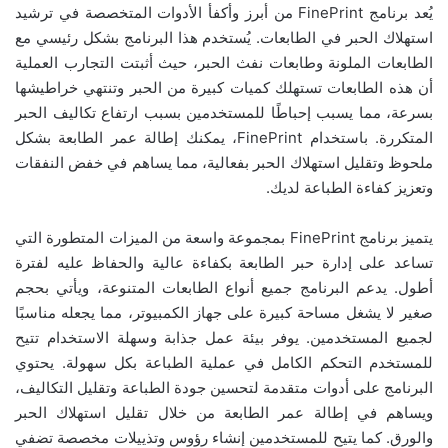
يُعد برنامج FinePrint من أبرز وأكفأ الأدوات المتخصصة في ترشيد
استهلاك الحبر في الطابعات. يُستخدم هذا البرنامج بشكل رئيسي مع
الطابعات الملونة وطابعات نفث الحبر، حيث أثبتت التجارب العملية
أن هذه الطابعات تستهلك كميات كبيرة من الحبر وتنتهي خراطيشها
بسرعة، مما يسبب إحباطًا للمستخدمين بسبب ارتفاع تكاليف الحبر
المتكررة. باستخدام FinePrint، يمكنك إطالة عمر الطابعة بشكل
ملحوظ وتقليل استهلاك الحبر بفعالية، مما يساهم في خفض النفقات
وتعزيز كفاءة الطباعة لديك.
يتميز برنامج FinePrint بمجموعة واسعة من الميزات المتطورة التي
تساعد على إدارة حبر الطابعة بكفاءة عالية والحفاظ عليه لفترة
أطول. يدعم البرنامج جميع أنواع الطابعات المتنوعة، ويأتي بحجم
صغير لا يشغل مساحة كبيرة على جهاز الكمبيوتر، مما يجعله مناسبًا
لجميع المستخدمين. يوفر بيئة عمل جذابة وسهلة الاستخدام تتيح
للمستخدم التحكم الكامل في عملية الطباعة بكل سهولة. يحتوي
البرنامج على أدوات متقدمة لتحسين جودة الطباعة وتقليل التكاليف،
ويساهم في إطالة عمر الطابعة من خلال تقليل استهلاك الحبر
والورق. كما يتيح للمستخدمين إنشاء رؤوس وتذييلات مخصصة تضفي