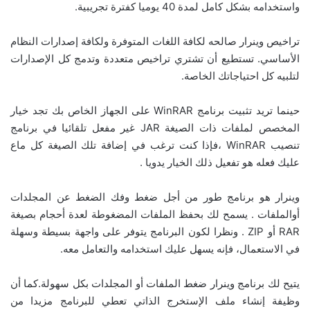
واستخدامه بشكل كامل لمدة 40 يوميا كفترة تجريبية.
تراخيص وينرار صالحه لكافة اللغات المتوفرة ولكافة إصدارات النظام
الأساسي. تستطيع أن تشتري تراخيص متعددة وتدمج كل الإصدارات
لتلبيه كل احتياجاتك الخاصة.
حينما تريد تثبيت برنامج WinRAR على الجهاز الخاص بك تجد خيار
المخصص لملفات ذات الصيغة JAR غير مفعل تلقائيا في برنامج
تنصيب WinRAR ،فإذا كنت ترغب في إضافة تلك الصيغة كل ماع
عليك فعله هو تفعيل ذلك الخيار يدويا .
وينرار هو برنامج طور من أجل ضغط وفك الضغط عن المجلدات
أوالملفات . يسمح لك بحفظ الملفات المضغوطة لعدة أحجام بصيغة
RAR أو ZIP . ونظرا لكون البرنامج يتوفر على واجهة بسيطة وسهلة
في الاستعمال، فإنه يسهل عليك استخدامه والتعامل معه.
يتيح لك برنامج وينرار ضغط الملفات أو المجلدات بكل سهولة.كما أن
وظيفة إنشاء ملف الإستخرج الذاتي تعطي للبرنامج مزيدا من