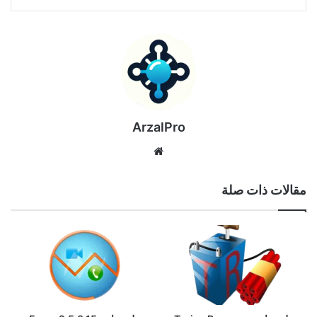
ArzalPro
موقع
الويب
مقالات ذات صلة