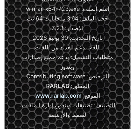
اسم الملف: winrar-x64-723.exe
حجم الملف: 3.64 ميجابايت 64 بت
الإصدار: 7.23
تاريخ التحديث: 30 يونيو 2026
اللغة: يدعم العديد من اللغات
متطلبات التشغيل: يدعم جميع إصدارات
ويندوز
الترخيص: Contributing software
المطور:
RARLAB
الموقع:
www.rarlab.com
التصنيف: تطبيقات ويندوز، إدارة الملفات،
الضغط والأرشفة.