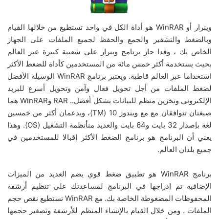
وينرار أو WinRAR هو أداة الكل في واحد تستطيع من خلالها القيام
وبالضغط والتشفير والجمع والحفظ لجميع الملفات على الجهاز
الخاص بك ، وقدا حاز برنامج وينرار على شعبية كبيرة عبر العالم
بحيث يستخدمة أكثر خمس مائة من المستخدمين كأداة للضعط الأكثر
استخداما عبر العالم قاطبة. ويعتبر برنامج WinRAR الوسيلة الأفضل
لضغط الملفات من أجل تحويل فعال وآمن وتحويل أسرع للبريد
الإلكتروني وتخزين منظم للبيانات بشكل أفضل.. RAR وWinRAR هما
صيغتان تتوافقان مع مع ويندوز 10 (TM)، ويدعمان أكثر من خمسين
لغة بإصدار 32 بايت و64 بايت والعديد منأنظمة التشغيل (OS). وهذا
يعني أن البرنامج هو برنامج الضغط الأكثر إقبالا للمستخدمين في
جميع بلدان العالم.
برنامج WinRAR هو تطبيق ضغط قوي يضم العديد من الميزات
الإضافية تم إدراجها في البرنامج لمساعدتك على تنظيم أرشفة
المحفوظات المضغوطة الخاصة بك. مع WinRAR تستطيع نقص حجم
الملفات . ومن خلال القيام بالإنشاء المنظم للأرشفة وتصغير حجمها