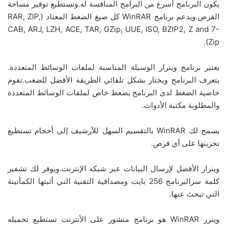
يكون البرنامج أسرع من البرامج المنافسة له.وتستطيع توفير مساحة
القرص.ويدعم برنامج WinRAR كل صيغ الضغط المعتاد (RAR, ZIP,
CAB, ARJ, LZH, ACE, TAR, GZip, UUE, ISO, BZIP2, Z and 7-
Zip).
يعتبر برنامج وينرار الوسيلة المناسبة لملفات الوسائط المتعددة.
يتعرف البرنامج ويختار بشكل تلقائي الطريقة الأفضل للضغب.تقوم
خاصية الضغط لدى البرنامج بضعط خاص لملفات الوسائط المتعددة
والمطلوبة مكتبة الأدوات.
يسمح لك WinRAR بالتقسيم السهل للأرشيف إلى أحجام تستطيع
تخزينها على أي قرص.
وينرار الأفضل لإرسال البيانات عبر شبكه الإنترنت.ويوفر لك تشفير
كلمة سرالبرنامج 256 بايت ومصداقية التقنية التي أثبتها الكمأنينة
التي تبحث عنها.
وينرر WinRAR هو برنامج منشور على الأنترنت تستطيع تحميله