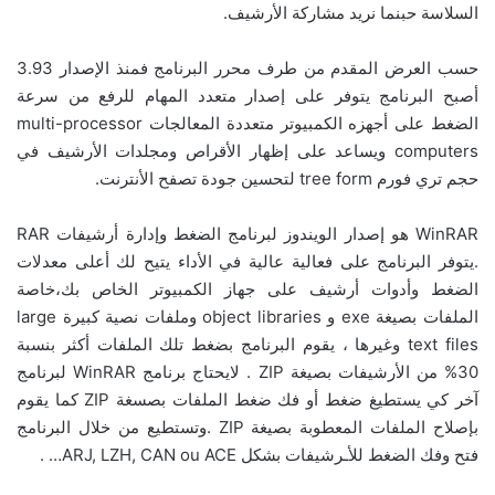
السلاسة حبنما نريد مشاركة الأرشيف.
حسب العرض المقدم من طرف محرر البرنامج فمنذ الإصدار 3.93
أصبح البرنامج يتوفر على إصدار متعدد المهام للرفع من سرعة
الضغط على أجهزه الكمبيوتر متعددة المعالجات multi-processor
computers ويساعد على إظهار الأقراص ومجلدات الأرشيف في
حجم تري فورم tree form لتحسين جودة تصفح الأنترنت.
WinRAR هو إصدار الويندوز لبرنامج الضغط وإدارة أرشيفات RAR
.يتوفر البرنامج على فعالية عالية في الأداء يتيح لك أعلى معدلات
الضغط وأدوات أرشيف على جهاز الكمبيوتر الخاص بك،خاصة
الملفات بصيغة exe و object libraries وملفات نصية كبيرة large
text files وغيرها ، يقوم البرنامج بضغط تلك الملفات أكثر بنسبة
30% من الأرشيفات بصيغة ZIP . لايحتاج برنامج WinRAR لبرنامج
آخر كي يستطيغ ضغط أو فك ضغط الملفات بصسغة ZIP كما يقوم
بإصلاح الملفات المعطوبة بصيغة ZIP .وتستطيع من خلال البرنامج
فتح وفك الضغط للأـرشيفات بشكل ARJ, LZH, CAN ou ACE… .