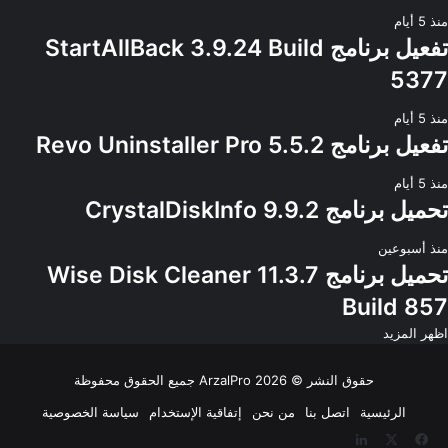
منذ 5 أيام
تفعيل برنامج StartAllBack 3.9.24 Build
5377
منذ 5 أيام
تفعيل برنامج Revo Uninstaller Pro 5.5.2
منذ 5 أيام
تحميل برنامج CrystalDiskInfo 9.9.2
منذ أسبوعين
تحميل برنامج Wise Disk Cleaner 11.3.7
Build 857
اظهر المزيد
حقوق النشر © 2026
ArzalPro
جميع الحقوق محفوظة
الرئيسية
اتصل بنا
من نحن
إتفاقية الإستخدام
سياسة الخصوصية
‫X
فيسبوك
لينكدإن
‫YouTube