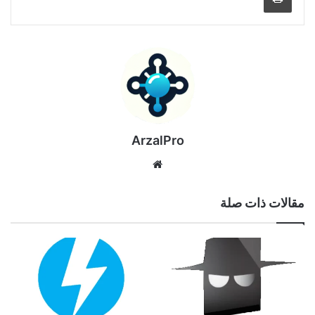
ArzalPro
موقع
الويب
مقالات ذات صلة