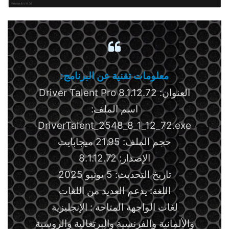
معلومات تقنية عن البرنامج:
العنوان: Driver Talent Pro 8.1.12.72
اسم الملف:
DriverTalent_2548_8_1_12_72.exe
حجم الملف: 21.95 ميجابايت
الإصدار: 8.1.12.72
تاريخ التحديث: 5 يونيو 2025
اللغة: يدعم العديد من اللغات
لغات الواجهة المتاحة : الإنجليزية
والألمانية والفرنسية والبرتغالية والروسية