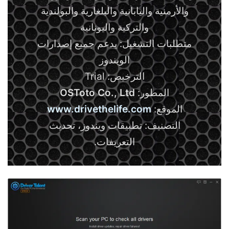
والأرمنية واليابانية والبلغارية والبولندية
والتركية واليونانية
متطلبات التشغيل: يدعم جميع إصدارات
الويندوز
الترخيص: Trial
المطور:
OSToto Co., Ltd
الموقع:
www.drivethelife.com
التصنيف: تطبيقات ويندوز، تحديث
التعريفات.