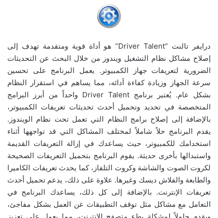
درايفر تالنت “Driver Talent” هو أداة قوية ومتقدمة تهدف إلى
إصلاح مشاكل نظام التشغيل ويندوز من خلال البحث عن التحديثات
الضرورية لتعريفات جهاز الكمبيوتر. يعمل البرنامج على تحسين
سرعة الجهاز وزيادة كفاءة أدائه، مما يساهم في استقرار النظام
بشكل عام. يُعتبر برنامج Driver Talent واحداً من أبرز البرامج
المتخصصة في تحديد وتحميل أحدث تحديثات تعريفات الكمبيوتر،
بالإضافة إلى إصلاح برامج النظام التي تعمل تحت نظام الويندوز.
يقدم البرنامج حلاً شاملاً لمختلف المشاكل التي قد تواجهها أثناء
استخدامك للكمبيوتر، حيث يساعدك في إزالة التعريفات القديمة
واستبدالها بأخرى حديثة. يقوم البرنامج بتحميل التعريفات الصحيحة
لكروت الصوت والشاشة وكروت التلفاز، كما يحدث تعريفات الكاميرا
والطابعة والفلاش ديسك وغيرها. علاوة على ذلك، يدعم تحميل أحدث
تعريفات الإنترنت. بالإضافة إلى كل ذلك، يساعدك البرنامج في
التعامل مع مشاكل مثل توقف التطبيقات عن العمل بشكل مفاجئ،
ويقدم حلولاً لمشكلة بطء متصفح الإنترنت، مما يعمل على تعزيز