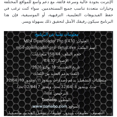
الإنترنت بجودة عالية وسرعة فائقة، مع دعم واسع للمواقع المختلفة
وخيارات متعددة تناسب جميع المستخدمين. سواء كنت ترغب في
حفظ الفيديوهات التعليمية، الترفيهية، أو الموسيقية، فإن هذا
البرنامج سيكون رفيقك الأمثل لتحقيق ذلك بسهولة ويسر.
معلومات تقنية عن البرنامج:
العنوان: MP4 Downloader Pro 6.4.10
اسم الملف: mp4-downloader-pro-setup.exe
حجم الملف: 158.44 ميجابايت.
الإصدار: 6.4.10
تاريخ التحديث: 16 يوليو 2026
اللغة: يدعم العديد من اللغات
متطلبات التشغيل: يدعم إصدارات ويندوز 11، ويندوز 10 (32/64
بت)، ويندوز 8 (32/64 بت)، ويندوز 7 (32/64 بت).
الترخيص: Trial
المطور:
Tomabo
الموقع:
www.tomabo.com
التصنيف: تطبيقات ويندوز، تطبيقات تشغيل الفيديو، ملتميديا.