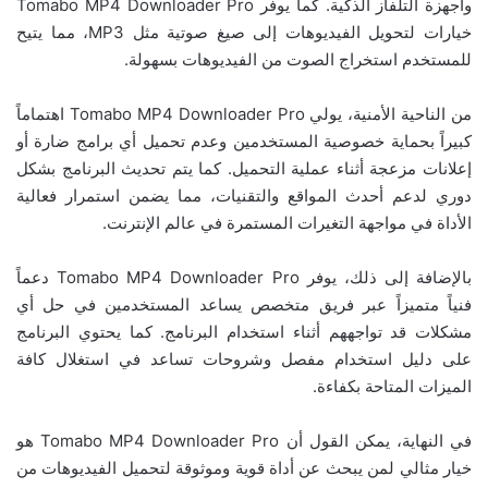
وأجهزة التلفاز الذكية. كما يوفر Tomabo MP4 Downloader Pro
خيارات لتحويل الفيديوهات إلى صيغ صوتية مثل MP3، مما يتيح
للمستخدم استخراج الصوت من الفيديوهات بسهولة.
من الناحية الأمنية، يولي Tomabo MP4 Downloader Pro اهتماماً
كبيراً بحماية خصوصية المستخدمين وعدم تحميل أي برامج ضارة أو
إعلانات مزعجة أثناء عملية التحميل. كما يتم تحديث البرنامج بشكل
دوري لدعم أحدث المواقع والتقنيات، مما يضمن استمرار فعالية
الأداة في مواجهة التغيرات المستمرة في عالم الإنترنت.
بالإضافة إلى ذلك، يوفر Tomabo MP4 Downloader Pro دعماً
فنياً متميزاً عبر فريق متخصص يساعد المستخدمين في حل أي
مشكلات قد تواجههم أثناء استخدام البرنامج. كما يحتوي البرنامج
على دليل استخدام مفصل وشروحات تساعد في استغلال كافة
الميزات المتاحة بكفاءة.
في النهاية، يمكن القول أن Tomabo MP4 Downloader Pro هو
خيار مثالي لمن يبحث عن أداة قوية وموثوقة لتحميل الفيديوهات من