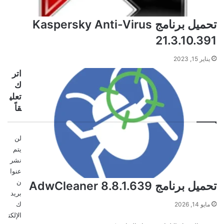
تحميل برنامج Kaspersky Anti-Virus
21.3.10.391
يناير 15, 2023
اتر
ك
تعلي
قاً
لن
يتم
نشر
عنوا
ن
تحميل برنامج AdwCleaner 8.8.1.639
بريد
ك
مايو 14, 2026
الإلكت