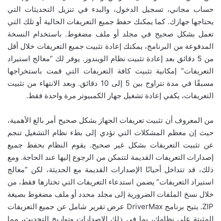
حساب مجاني، تسجيل الدخول، والبدء في تنزيل التحديثات التي
يحتاجها جهازك. كما يمكنك حفظ جميع التعريفات الحالية أو تلك التي
تعمل بشكل صحيح في مجلد أو ملف مضغوط. باستخدام النسخة
المدفوعة من البرنامج، يمكنك إعادة تثبيت جميع التعريفات خلال أقل
من 5 دقائق بعد إعادة تثبيت نظام الويندوز. يوفر لك “معالج استيراد
التعريفات” إمكانية تثبيت كافة التعريفات التي قمت باستخراجها
مسبقًا في مدة تتراوح بين 5 إلى 10 دقائق. وبعد الانتهاء من تثبيت
التعريفات، يكفي إعادة تشغيل جهاز الكمبيوتر مرة واحدة فقط.
من المعروف أن تثبيت تعريفات الجهاز بشكل صحيح أمر بالغ الأهمية،
حيث إن معظم المشكلات التي تؤدي إلى بطء نظام التشغيل تنجم
عن تثبيت التعريفات بشكل غير صحيح. يقوم النظام بحفظ جميع
إصدارات التعريفات القديمة لتتمكن من الرجوع إليها عند الحاجة. ومع
ذلك، قد تتداخل أحيانًا الإصدارات القديمة مع الحديثة، لكن “معالج
استيراد التعريفات” يضمن استدعاء التعريفات التي تختارها فقط، من
خلال نسخ الملفات الضرورية إلى مجلد محدد أو ملف مضغوط بصيغة
ZIP. يتيح برنامج DriverMax عرض تقرير شامل عن جميع التعريفات
المثبتة على نظامك، بما في ذلك الإصدارات وتواريخ التحديث، مما