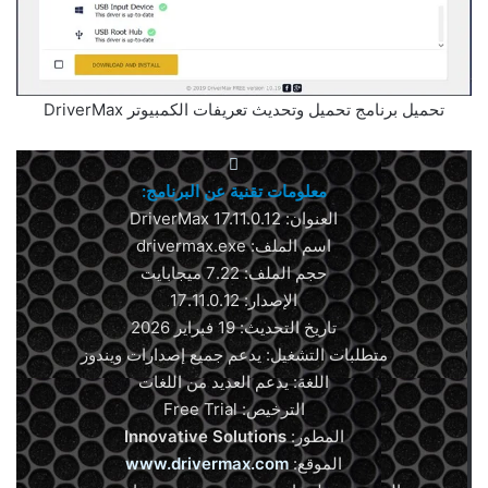
تحميل برنامج تحميل وتحديث تعريفات الكمبيوتر DriverMax
معلومات تقنية عن البرنامج:
العنوان: DriverMax 17.11.0.12
اسم الملف: drivermax.exe
حجم الملف: 7.22 ميجابايت
الإصدار: 17.11.0.12
تاريخ التحديث: 19 فبراير 2026
متطلبات التشغيل: يدعم جميع إصدارات ويندوز
اللغة: يدعم العديد من اللغات
الترخيص: Free Trial
المطور:
Innovative Solutions
الموقع:
www.drivermax.com