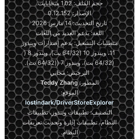
حجم الملف: 1.02 ميجابايت.
الإصدار: 0.12.152
تاريخ التحديث: 14 مارس 2026
اللغة: يدعم العديد من اللغات
متطلبات التشغيل: يدعم إصدارات ويندوز
11، ويندوز 10 (64/32 بت)، ويندوز 8 (
(64/32 بت)، ويندوز 7 ((64/32 بت).
الترخيص: مجاني
المطور:
Teddy Zhang
الموقع:
lostindark/DriverStoreExplorer
التصنيف: تطبيقات ويندوز، تطبيقات
النظام، تطبيقات إدارة وتحديث تعريفات
النظام.