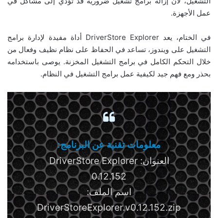
التشغيل، لأن إزالة برامج تشغيل ضرورية قد تؤدي إلى مشاكل في
عمل الأجهزة.
في الختام، يعد DriverStore Explorer أداة مفيدة لإدارة برامج
التشغيل على ويندوز، تساعد في الحفاظ على نظام نظيف وفعال من
خلال التحكم الكامل في برامج التشغيل المخزنة. يوصى باستخدامه
بحذر ومع فهم جيد لكيفية عمل برامج التشغيل في النظام.
معلومات تقنية عن البرنامج:
العنوان: DriverStore Explorer
0.12.152
اسم الملف:
DriverStoreExplorer.v0.12.152.zip