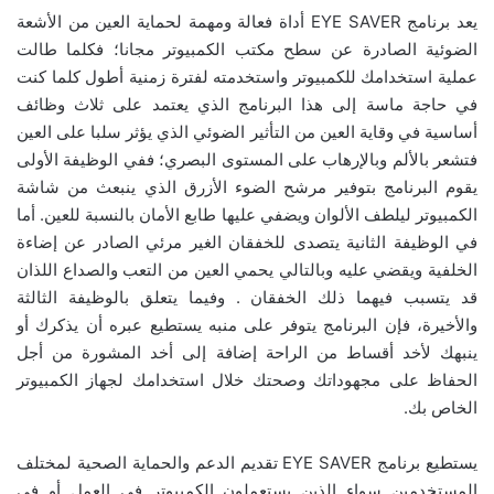
يعد برنامج EYE SAVER أداة فعالة ومهمة لحماية العين من الأشعة
الضوئية الصادرة عن سطح مكتب الكمبيوتر مجانا؛ فكلما طالت
عملية استخدامك للكمبيوتر واستخدمته لفترة زمنية أطول كلما كنت
في حاجة ماسة إلى هذا البرنامج الذي يعتمد على ثلاث وظائف
أساسية في وقاية العين من التأثير الضوئي الذي يؤثر سلبا على العين
فتشعر بالألم وبالإرهاب على المستوى البصري؛ ففي الوظيفة الأولى
يقوم البرنامج بتوفير مرشح الضوء الأزرق الذي ينبعث من شاشة
الكمبيوتر ليلطف الألوان ويضفي عليها طابع الأمان بالنسبة للعين. أما
في الوظيفة الثانية يتصدى للخفقان الغير مرئي الصادر عن إضاءة
الخلفية ويقضي عليه وبالتالي يحمي العين من التعب والصداع اللذان
قد يتسبب فيهما ذلك الخفقان . وفيما يتعلق بالوظيفة الثالثة
والأخيرة، فإن البرنامج يتوفر على منبه يستطيع عبره أن يذكرك أو
ينبهك لأخد أقساط من الراحة إضافة إلى أخد المشورة من أجل
الحفاظ على مجهوداتك وصحتك خلال استخدامك لجهاز الكمبيوتر
الخاص بك.
يستطيع برنامج EYE SAVER تقديم الدعم والحماية الصحية لمختلف
المستخدمين سواء الذين يستعملون الكمبيوتر في العمل أو في