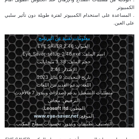
الكمبيوتر
. المساعدة على استخدام الكمبيوتر لفترة طويلة دون تأثير سلبي
على العين.
معلومات تقنية عن البرنامج:
العنوان: EYE SAVER 2.46
اسم الملف: Eye_Saver-setup-2.46.exe
حجم الملف: 3.38 ميجابايت
الإصدار: 2.46
تاريخ التحديث: 9 يناير 2023
اللغة: يدعم العديد من اللغات
متطلبات التشغيل: يدعم إصدارات ويندوز 7 فالأحدث
الترخيص: مجاني
المطور:
Leosoft ltd.
الموقع:
www.eye-saver.net
التصنيف: تطبيقات ويندوز، تحسينات سطح المكتب.