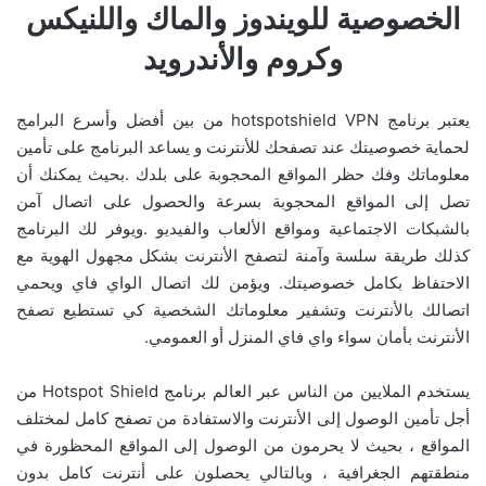
الخصوصية
للويندوز والماك واللنيكس
وكروم والأندرويد
يعتبر برنامج hotspotshield VPN من بين أفضل وأسرع البرامج
لحماية خصوصيتك عند تصفحك للأنترنت و يساعد البرنامج على تأمين
معلوماتك وفك حظر المواقع المحجوبة على بلدك .بحيث يمكنك أن
تصل إلى المواقع المحجوبة بسرعة والحصول على اتصال آمن
بالشبكات الاجتماعية ومواقع الألعاب والفيديو .ويوفر لك البرنامج
كذلك طريقة سلسة وآمنة لتصفح الأنترنت بشكل مجهول الهوية مع
الاحتفاظ بكامل خصوصيتك. ويؤمن لك اتصال الواي فاي ويحمي
اتصالك بالأنترنت وتشفير معلوماتك الشخصية كي تستطيع تصفح
الأنترنت بأمان سواء واي فاي المنزل أو العمومي.
يستخدم الملايين من الناس عبر العالم برنامج Hotspot Shield من
أجل تأمين الوصول إلى الأنترنت والاستفادة من تصفح كامل لمختلف
المواقع ، بحيث لا يحرمون من الوصول إلى المواقع المحظورة في
منطقتهم الجغرافية ، وبالتالي يحصلون على أنترنت كامل بدون