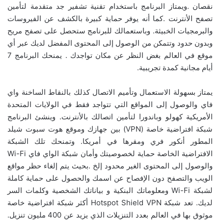
نقصان .ويمتاز البرنامج باستخدام تقنية تشفير جد متقدمة لتأمين
تصفح الأنترنت .كما أنه يوفر حماية كبيرة بالكشف عن الفيروسات
والبرمجيات الخبيثة. وباستعمالك للبرنامج ستحصل على تصفح مريح
وبدون حدود وتتمكن من الوصول إلى المحتوى المفضل لديك عبر أي
موقع في العالم بغض النظر عن مكان تواجدك . يمنحك البرنامج 7
أيام مجانية كمدة تجريبية.
يمتاز بسهولة الاستعمال وتأميم الاتصال كذلك بالنقاط الساخنة واي
فاي والوصول إلى المواقع التي تتواجد فقط في الولايات المتحدة
الأمريكية كهولو وباندورا لتأمين اتصالك بالأنترنت. وينشئ البرنامج
شبكة افتراضية خاصة (VPN) بين جهازك وموقع هوت سبوت شيلد
المطور أنكور فري ومقرها في أمريكا. وتمنحك تلك الشبكة
الافتراضية الخاصة حماية لخصوصيتك وأمان شبكة الواي فاي Wi-Fi
والوصول إلى المحتوى الغير محدود إلخ .بحيث يتم إلغاء حظر مواقع
الويب والتصفح دون الإفصاح عن اسمك والحصول على حماية كاملة
لشبكة Wi-Fi ومعلوماتك البنكية و بياناتك الشخصية وكلمات السر
لديك. تعد شبكة Hotspot Shield VPN أكثر شبكة افتراضية خاصة
موثوق بها في العالم بعدد التنزيلات الذي يزيد عن 400 مليون تنزيل.