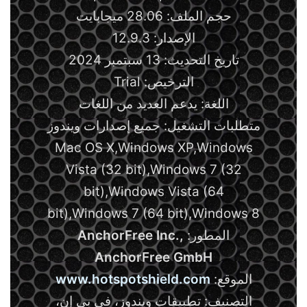
حجم الملف: 28.06 ميجابايت
الإصدار: 12.9.3
تاريخ التحديث: 13 سبتمبر 2024
الترخيص: Trial
اللغة: يدعم العديد من اللغات
متطلبات التشغيل: جميع إصدارات ويندوز
Mac OS X,Windows XP,Windows
Vista (32 bit),Windows 7 (32
bit),Windows Vista (64
bit),Windows 7 (64 bit),Windows 8
المطور:
AnchorFree Inc.,
AnchorFree GmbH
الموقع:
www.hotspotshield.com
التصنيف: تطبيقات ويندوز، في بي إن،