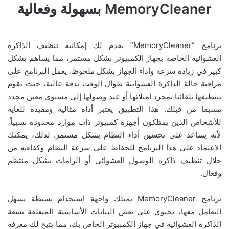
MemoryCleaner بسهولة وفعالية
برنامج “MemoryCleaner” يقدم لك إمكانية تنظيف الذاكرة
العشوائية الخاصة بجهاز الكمبيوتر بشكل مستمر، مما يساهم بشكل
كبير في زيادة سرعة وأداء الجهاز بشكل ملحوظ. يعمل البرنامج على
مراقبة حالة الذاكرة العشوائية طوال الوقت بدقة عالية، حيث يقوم
بتنظيفها تلقائيا بمجرد امتلائها أو عند وصولها إلى مستوى معين محدد
مسبقا من قبلك. هذا التطبيق يعتبر أداة مثالية ومفيدة للغاية
للأشخاص الذين يمتلكون أجهزة كمبيوتر ذات موارد محدودة نسبياً،
لأنه يساعد على تحسين أداء النظام بشكل مستمر. لذلك، يمكنك
الاعتماد على هذا البرنامج للحفاظ على سرعة النظام وكفاءته من
خلال تنظيف ذاكرة الوصول العشوائي أو الرامات بشكل منتظم
وفعال.
برنامج MemoryCleaner يمتلك واجهة استخدام بسيطة يسهل
التعامل معها، تحتوي على بعض البيانات الأساسية المتعلقة بسعة
الذاكرة العشوائية في جهاز الكمبيوتر الخاص بك، مما يتيح لك معرفة