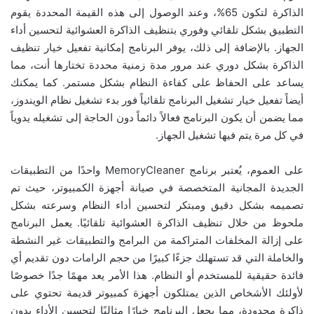
الذاكرة لتكون 65%، وعند الوصول إلى هذه القيمة المحددة يقوم
التطبيق بشكل تلقائي وفوري بتنظيف الذاكرة العشوائية لتحسين أداء
الجهاز. بالإضافة إلى ذلك، يوفر البرنامج إمكانية تفعيل خيار تنظيف
الذاكرة بشكل دوري عند مرور مدة زمنية محددة تختارها أنت، مما
يساعد على الحفاظ على كفاءة النظام بشكل مستمر. كما يمكنك
أيضاً تفعيل خيار تشغيل البرنامج تلقائياً فور بدء تشغيل نظام الويندوز،
مما يضمن أن يكون البرنامج فعالاً دائماً دون الحاجة إلى تشغيله يدوياً
في كل مرة يتم فيها تشغيل الجهاز.
على العموم، يُعتبر برنامج MemoryCleaner واحدًا من التطبيقات
الجديدة المجانية المتخصصة في صيانة أجهزة الكمبيوتر، حيث تم
تصميمه بشكل دقيق ومبتكر لتحسين أداء النظام وسرعته بشكل
ملحوظ من خلال تنظيف الذاكرة العشوائية تلقائيًا. يعمل البرنامج
على إزالة المخلفات المتراكمة من البرامج والتطبيقات غير النشطة
والخاملة التي قد تستهلك جزءًا كبيرًا من حجم الرامات دون تقديم أي
فائدة حقيقية للمستخدم أو النظام. هذا الأمر يعد مهمًا جدًا خصوصًا
لأولئك الأشخاص الذين يمتلكون أجهزة كمبيوتر قديمة تحتوي على
ذاكرة محدودة، مما يجعل البرنامج خيارًا مثاليًا لتحسين الأداء بدون