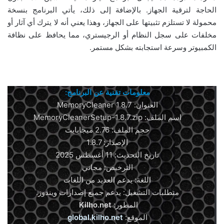
الحاجة لترقية الجهاز. بالإضافة إلى ذلك، يأتي البرنامج بنسخة
محمولة لا تستلزم تثبيتها على الجهاز، وهذا يعني أنه لا يترك أي آثار أو
مخلفات على سجل النظام أو الرجيستري، مما يحافظ على نظافة
الكمبيوتر وسرعة استجابته بشكل مستمر.
معلومات تقنية عن البرنامج:
العنوان: MemoryCleaner 1.8.7
اسم الملف: MemoryCleanerSetup-1.8.7.zip
حجم الملف: 2.76 ميجابايت
الإصدار: 1.8.7
تاريخ التحديث: 11 أغسطس 2025
الترخيص: مجاني
اللغة: يدعم العديد من اللغات
متطلبات التشغيل: يدعم جميع إصدارات ويندوز.
المطور:
Kilho.net
الموقع:
global.kilho.net