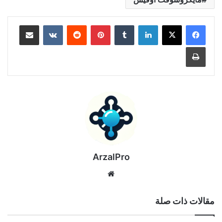
لينكدإن
بينتيريست
مشاركة عبر البريد
طباعة
ArzalPro
موقع
الويب
مقالات ذات صلة