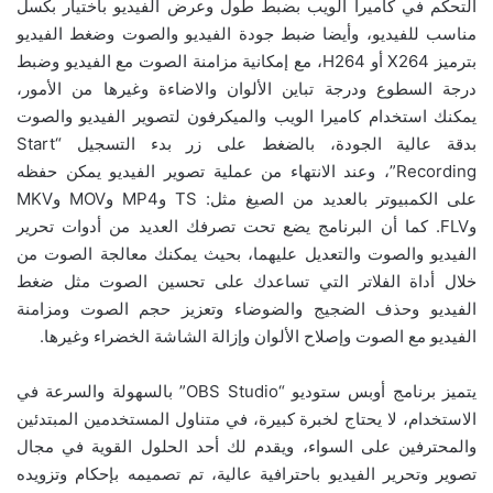
التحكم في كاميرا الويب بضبط طول وعرض الفيديو باختيار بكسل
مناسب للفيديو، وأيضا ضبط جودة الفيديو والصوت وضغط الفيديو
بترميز X264 أو H264، مع إمكانية مزامنة الصوت مع الفيديو وضبط
درجة السطوع ودرجة تباين الألوان والاضاءة وغيرها من الأمور،
يمكنك استخدام كاميرا الويب والميكرفون لتصوير الفيديو والصوت
بدقة عالية الجودة، بالضغط على زر بدء التسجيل “Start
Recording”، وعند الانتهاء من عملية تصوير الفيديو يمكن حفظه
على الكمبيوتر بالعديد من الصيغ مثل: TS وMP4 وMOV وMKV
وFLV. كما أن البرنامج يضع تحت تصرفك العديد من أدوات تحرير
الفيديو والصوت والتعديل عليهما، بحيث يمكنك معالجة الصوت من
خلال أداة الفلاتر التي تساعدك على تحسين الصوت مثل ضغط
الفيديو وحذف الضجيج والضوضاء وتعزيز حجم الصوت ومزامنة
الفيديو مع الصوت وإصلاح الألوان وإزالة الشاشة الخضراء وغيرها.
يتميز برنامج أوبس ستوديو “OBS Studio” بالسهولة والسرعة في
الاستخدام، لا يحتاج لخبرة كبيرة، في متناول المستخدمين المبتدئين
والمحترفين على السواء، ويقدم لك أحد الحلول القوية في مجال
تصوير وتحرير الفيديو باحترافية عالية، تم تصميمه بإحكام وتزويده