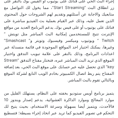
إجراء البث الحي على قناتك على يوتيوب أو الفيس بوك بالنقر على
زر انطلاق البث “Start Streaming”، مما يخول لك التواصل مع
متابعيك والاجابة عن أسئلتهم وتقديم لهم الشروحات حول المحتوى
الذين تعمل عليه، وذلك عبر القيام بعملية بث الفيديو مباشرة على
قناتك على يوتيوب أو على فيس بوك. يدعم البرنامج العديد من مواقع
الإنترنت تتيح للمستخدمين إمكانية البث المباشر مثل تويتش ”
Twitch “ ويوتيوب وميكسر وفيسبوك وتويتر و” Smashcast”
وغيرها، يمكنك اختيار احد المواقع الموجودة في قائمة منسدلة عبر
اعدادات البرنامج، وذلك بالنقر على علامة تبويب التدفق واختيار
الموقع الذي تريد البث المباشر عبره، فتختار مفتاح التدفق “Stream
key” الذي تحصل عليه عبر حسابك على موقع البث الحي، بعد إضافة
المفتاح يتم ربط اتصال الكمبيوتر بخادم الويب التابع لشركة الموقع
وبالتالي تقوم بالبث المباشر.
يتميز برنامج أوبس ستوديو بخفته على النظام، يستهلك القليل من
موارد المعالج وموارد الذاكرة العشوائية، يدعم إصدار ويندوز 10
فالأحدث، ويتميز أيضا بسهولة وسرعة الاستخدام، بحيث يتيح لك
التحكم في تصوير الفيديو كما تريد عبر اتخاد إجراء بسيطة؛ فتسطيع