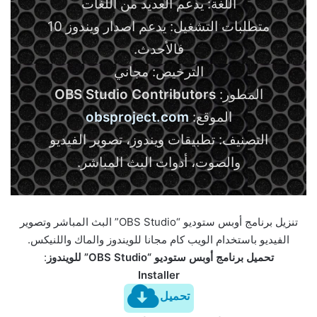
اللغة: يدعم العديد من اللغات
متطلبات التشغيل: يدعم اصدار ويندوز 10
فالأحدث.
الترخيص: مجاني
المطور:
OBS Studio Contributors
الموقع:
obsproject.com
التصنيف: تطبيقات ويندوز، تصوير الفيديو
والصوت، أدوات البث المباشر.
تنزيل برنامج أوبس ستوديو “OBS Studio” البث المباشر وتصوير
الفيديو باستخدام الويب كام مجانا للويندوز والماك واللنيكس.
تحميل برنامج أوبس ستوديو “OBS Studio” للويندوز
:
Installer
تحميل