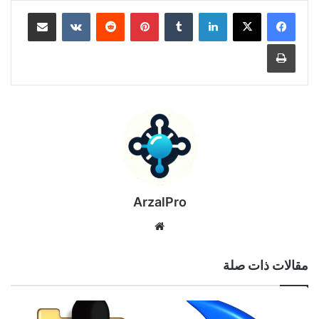
لينكدإن
بينتيريست
مشاركة عبر البريد
طباعة
ArzalPro
موقع
الويب
مقالات ذات صلة