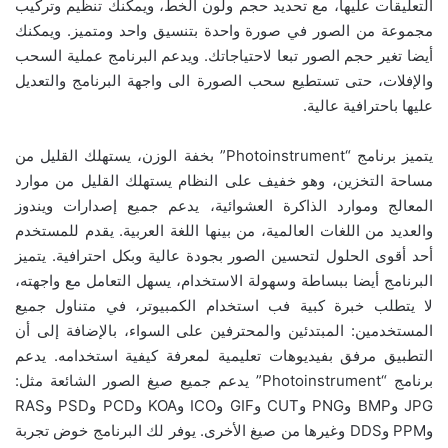
التعليقات عليها، مع تحديد حجم ولون الخط، ويمكنك تنظيم وتركيب
مجموعة من الصور في صورة واحدة بتنسيق واحد ومتميز. ويمكنك
أيضا تغير حجم الصور تبعا لاحتياجاتك. ويدعم البرنامج عملية السحب
والإفلات، حتى تستطيع سحب الصورة الى واجهة البرنامج والتعديل
عليها باحترافية عالية.
يتميز برنامج “Photoinstrument” بخفة الوزن، يستهلك القليل من
مساحة التخزين، وهو خفيف على النظام يستهلك القليل من موارد
المعالج وموارد الذاكرة العشوائية، يدعم جميع إصدارات ويندوز
والعديد من اللغات العالمية، من بينها اللغة العربية. يقدم للمستخدم
أحد أقوى الحلول لتحسين الصور بجودة عالية وبكل احترافية. يتميز
البرنامج أيضا ببساطة وسهولة الاستخدام، يسهل التعامل مع واجهته،
لا يتطلب خبرة كبية فب استخدام الكمبيوتر، في متناول جميع
المستخدمين: المبتدئين والمحترفين على السواء، بالإضافة إلى أن
التطبيق مرفق بفيديوهات تعليمية لمعرفة كيفية استخدامه. يدعم
برنامج “Photoinstrument” يدعم جميع صيغ الصور الشائعة مثل:
JPG وBMP وPNG وCUT وGIF وICO وKOA وPCD وPSD وRAS
وPPM وDDS وغيرها من صيغ الأخرى. يوفر لك البرنامج خوض تجربة