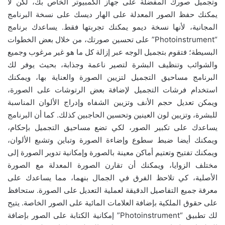
وتجميل صورك المفضلة على جهاز الكمبيوتر الخاص بك، لكن لا
يمكنك حفظ الصور المعدلة على الهار ديسك على نسخة البرنامج
المجانية، لأنها نسخة ديمو يمكنك تجربتها فقط. يساعدك برنامج
“Photoinstrument” على تحسين صورتك، من خلال بعض الخطوات
البسيطة؛ فتقوم بتجميل الوجه عبر إزالة كل ما هو غير مرغوب وجميع
والشوائب وتنظيف البشرة لتصير ناعمة وجذابة، بحيث يوفر لك
البرنامج مساحيق التجميل لتزيين الصورة والعناية بها، ويمكنك
استخدام فرشات التجميل لإضافة بعض الرتوشات على الصورة،
ويمكن تعديل حجم الأنف وتزيين الشفاه وإدراج الألوان المناسبة
للبشرة، وتزيين لون العينين وتحسين الحاجبين كذلك. كما أن البرنامج
يساعدك على تكبير الصور، لكي تضع مساحيق التجميل بإحكام،
ويمكنك أيضا ضبط سطوع وإضاءة الصورة وتباين وتشبع الألوان،
ويمكنك تفتيح وتعتيم أماكن معينة بالصورة وإمكانية تدوير الصورة إلى
مختلف الزوايا، ويمكنك أن تقارن الصورة المعدلة مع الصورة
الأصلية، كي تلاحظ الفرق في الجمال بنهما، مما يساعدك على
معرفة جميع التفاصيل الدقيقة لعملية التعديل على الصورة. ستحافظ
على حقوق الملكية بإضافة العلامات المائية على الصور الخاصة. يتيح
لك تطبيق “Photoinstrument” إمكانية الكتابة على الصور بإضافة