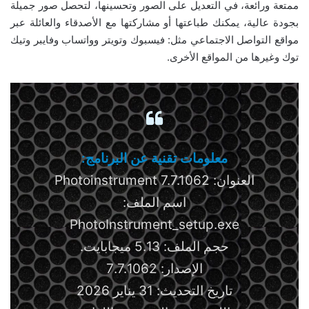
ممتعة ورائعة، في التعديل على الصور وتحسينها، لتحصل صور جميلة
بجودة عالية، يمكنك طباعتها أو مشاركتها مع الأصدقاء والعائلة عبر
مواقع التواصل الاجتماعي مثل: فيسبوك وتويتر وواتساب وفايبر وتيك
توك وغيرها من المواقع الأخرى.
معلومات تقنية عن البرنامج:
العنوان: Photoinstrument 7.7.1062
اسم الملف:
PhotoInstrument_setup.exe
حجم الملف: 5.13 ميجابايت.
الإصدار: 7.7.1062
تاريخ التحديث: 31 يناير 2026