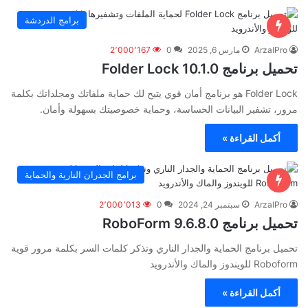
برامج الدردشة
ArzalPro
مارس 6, 2025
0
2٬000٬167
تحميل برنامج Folder Lock 10.1.0
‏Folder Lock هو برنامج أمان قوي يتيح لك حماية ملفاتك ومجلداتك بكلمة
مرور، تشفير البيانات الحساسة، وحماية خصوصيتك بسهولة وأمان.
أكمل القراءة »
برامج الجدران النارية والحماية
ArzalPro
سبتمبر 24, 2024
0
2٬000٬013
تحميل برنامج RoboForm 9.6.8.0
تحميل برنامج الحماية والجدار الناري وتذكر كلمات السر بكلمة مرور قوية
Roboform للويندوز والماك والأندرويد
أكمل القراءة »