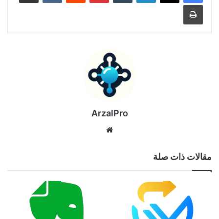
طباعة
ArzalPro
موقع
الويب
مقالات ذات صلة