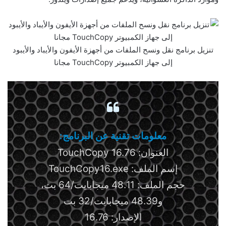
تنزيل برنامج نقل ونسح الملفات من أجهزة الأيفون والأيباد والأيبود
إلى جهاز الكمبيوتر TouchCopy مجانا
معلومات تقنية عن البرنامج:
العنوان: TouchCopy 16.76
إسم الملف: TouchCopy16.exe
حجم الملف: 48.11 ميجابايت/64 بت،
و48.39 ميجابايت/32 بت
الإصدار: 16.76