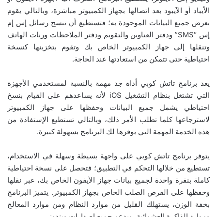
الأيباد أو الآيبود بعد اتصالها بجهاز الكمبيوتر مباشرة، وبالتالي يقوم
بعرض جميع البيانات الموجودة به؛ فتستطيع أن تنسخ رسائل إس إم
إس “SMS” ودفتر العناوين والتقويم ودفتر الملاحظات ورنات الهاتف
وتنقلها إلى جهاز الكمبيوتر الخاص بك وتقوم بتخزينها كنسخة
احتياطية حتى تتمكن من استعادتها عند الحاجة.
يعد برنامج تاتش كوبي أداة جد مهمة بالنسبة لمستخدمي الأجهزة
التي تشتغل بنظام التشغيل iOS لأنه يساعدهم على القيام بنسخ
احتياطي يشمل جميع البيانات وحفظها على جهاز الكمبيوتر
لاسترجاعها كلما تطلب الأمر ذلك، وبالتالي تستطيع الإستفاذة من
هذه الخدمة المهمة التي يوفرها لك البرنامج بسهولة كبيرة.
يتوفر برنامج تاتش كوبي على واجهة بسيطة وسهلة في الاستخدام،
تستطيع من خلالها التحكم في التطبيق؛ فتحصل على نسخة احتياطية
كاملة بنقرة واحدة لجميع بيانات جهاز الأيفون الخاص بك، عبر نقلها
وحفظها على القرص الصلب الخاص بجهاز الكمبيوتر. يتميز البرنامج
بخفة الوزن، يستهلك القليل من موارد النظام ومن موارد المعالج
وموارد الذاكرة العشوائية، ويدعم جميع إصدارات ويندوز.