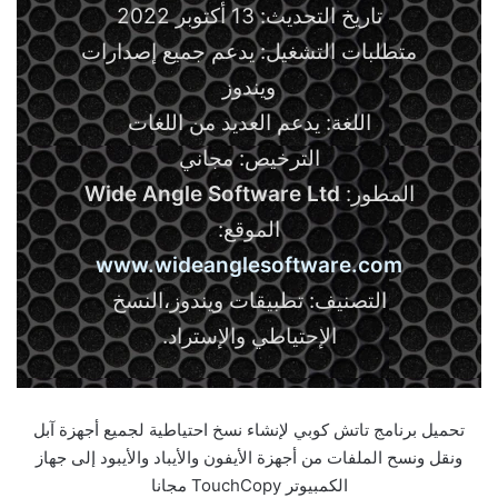
تاريخ التحديث: 13 أكتوبر 2022
متطلبات التشغيل: يدعم جميع إصدارات
ويندوز
اللغة: يدعم العديد من اللغات
الترخيص: مجاني
المطور:
Wide Angle Software Ltd
الموقع:
www.wideanglesoftware.com
التصنيف: تطبيقات ويندوز،النسخ
الإحتياطي والإستراد.
تحميل برنامج تاتش كوبي لإنشاء نسخ احتياطية لجميع أجهزة آبل
ونقل ونسح الملفات من أجهزة الأيفون والأيباد والأيبود إلى جهاز
الكمبيوتر TouchCopy مجانا