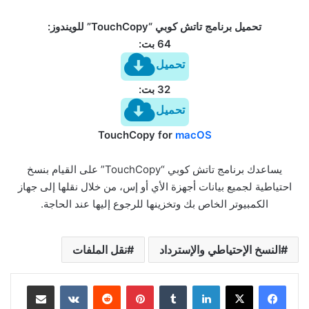
تحميل برنامج تاتش كوبي “TouchCopy” للويندوز:
64 بت:
تحميل
32 بت:
تحميل
TouchCopy for
macOS
يساعدك برنامج تاتش كوبي “TouchCopy” على القيام بنسخ
احتياطية لجميع بيانات أجهزة الأي أو إس، من خلال نقلها إلى جهاز
الكمبيوتر الخاص بك وتخزينها للرجوع إليها عند الحاجة.
النسخ الإحتياطي والإسترداد
نقل الملفات
لينكدإن
بينتيريست
مشاركة عبر البريد