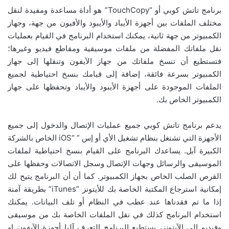
برنامج تاتش كوبي أو “TouchCopy” هو أداة مساعدة ومفيدة لنقل
مختلف الملفات بين أجهزة الأيباد والأيبود والأفيون من جهة، وجهاز
الكمبيوتر من جهة ثانية، يمكنك استخدام البرنامج في القيام بعمليات
نقل ملفاتك المفضلة من ملفات موسيقية ومقاطع فيديو وغيرها؛
فتستطيع أن تنسخ ملفاتك من جهاز الآيفون وتنقلها إلى جهاز
الكمبيوتر بسرعة فائقة، إضافة إلى قيامك بنسخ احتياطية لجميع
الملفات الموجودة على أجهزة الأيبود والأيباد وتحفظها على جهاز
الكمبيوتر الخاص بك.
يدعم برنامج تاتش كوبي جميع عمليات الإتصال والدخول إلى جميع
الأجهزة التي تشتغل بنظام تشغيل الأي أو إس ” “iOS الخاص بالشركة
الكبيرة آبل. يساعدك البرنامج على القيام بنسخ احتياطية لملفات
الموسيقى والرسائل وجهات الإتصال وسجل الاتصالات وحفظها على
القرص الصلب الخاص بجهاز الكمبيوتر. كما أن أن البرنامج يتيح لك
إمكانية استرجاع المكتبة الخاصة بك للأيتونز “iTunes” بطريقة آمنة
إذا ما تم فقدناها عند عطب في النظام أو تلف البيانات. يمكنك
استخدام البرنامج كذلك في نقل الملفات الخاصة بك من موسيقى
وفيديو إلى الآيتونز، يستطيع البرنامج التعرف آليا أجهزة الآيفون او