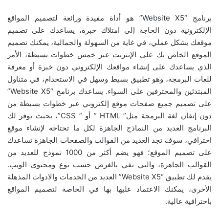
برنامج “Website X5” هو أداة مفيدة ورائعة لتصميم المواقع
الإلكترونية دون الحاجة إلى امتلاك خبرة، يساعدك على تصميم
موقعك بشكل عملي، في غاية من السهولة والجمالية، يمكنك تصميم
الموقع الخاص بك على الإنترنت عبر خمس خطوات بسيطة، الأمر
الذي يساعدك على إنشاء مواقعك الإلكتروني دون خبرة أو معرفة
للغات البرمجة، وهو تطبيق بسيط وسهل في الاستخدام، في متناول
المبتدئين والمحترفين على السواء. يساعدك برنامج “Website X5”
على تصميم جميع صفحات موقع إلكتروني عبر خطوات بسيطة من
دون إتقان لغة البرمجة مثل” HTML ” أو ” CSS”، بحيث يوفر لك
البرنامج العديد من النماذج الجاهزة لكل ما تحتاجه لإنشاء موقع
احترافي، سوف تجد العديد من القوالب والصفحات الجاهزة تساعدك
على تصميم الموقع؛ فهو يضم أكثر من 1000 نموذج للعديد من
القوالب الجاهزة، والتي تفي بالغرض حسب نوع ومحتوى الويب.
يقدم لك تطبيق “Website X5” العديد من الخدمات والادوات المذهلة
الأخرى، يمكنك الاعتماد عليها بها في الخاصة لتصميم المواقع
باحترافية عالية.