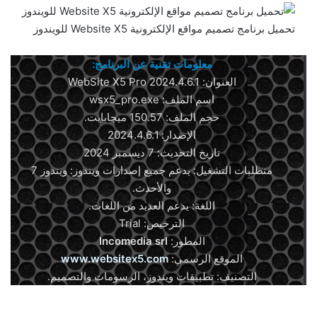
تحميل برنامج تصميم مواقع الإلكترونية Website X5 للويندوز
معلومات تقنية عن البرنامج:
العنوان: WebSite X5 Pro 2024.4.6.1
اسم الملف: wsx5_pro.exe
حجم الملف: 150.57 ميجابايت.
الإصدار: 2024.4.6.1
تاريخ التحديث: 7 ديسمبر 2024
متطلبات التشغيل: يدعم جميع إصدارات ويندوز: ويندوز 7
والأحدث.
اللغة: يدعم العديد من اللغات.
الترخيص: Trial
المطور:
Incomedia srl
الموقع الرسمي:
www.websitex5.com
التصنيف: تطبيقات ويندوز، الرسومات والتصميم.