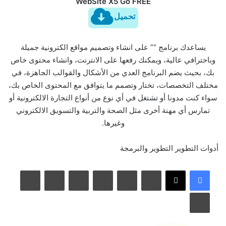
WebSite X5 Go FREE
تحميل
يساعدك برنامج “” على انشاء وتصميم مواقع الكترونية جميلة
وباحترافي عالية، ويمكنك رفعها على الانترنت، وانشاء محتوى خاص
بك، بحيث يضم البرنامج العدي من الأشكال والقوالب الجاهزة، في
مختلف التخصصات، تختار وتصمم ما يتوافق مع المحتوى الخاص بك،
سواء كنت مدونا أو تشتغل في أي نوع من أنواع التجارة الالكترونية أو
تمارس أي مهنة أخرى مثل الصحة والتربية والتسويق الالكتروني
وغيرها.
أدوات التطوير
التطوير والبرمجة
لينكدإن
بينتيريست
مشاركة عبر البريد
طباعة