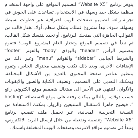
يتوفر برنامج “Website X5” لتصميم المواقع على واجهة استخدام
منظمة بشكل جيد وسهلة في الاستخدام، تساعدك على الخوض في
تجربة رائعة لتصميم صفحات الويب احترافية عبر خطوات بسيطة
وسهلة، سوف تبدأ مشروع عملك، بشكل منظم، أولا، تختار قالب من
القوالب الجاهزة التي يمنحك البرنامج، أو تحدد بنفسك شكل القالب،
ثم تبدأ في تصميم الموقع وتختار العام لمشروع الويب؛ فتقوم
بتصميم الرأس “header” والبوذي “body” والفوتر “footer”
والشريط الجانبي “sidebar” والقوائم “menu” وغير ذلك من
الإضافات الأخرى، وبعد ذلك تكتب وتضيف محتواك الخاص، وتقوم
بتنظيم عناصر صفحة المحتوى بالعديد من الأشكال المختلفة.
ويمكنك التعديل على التصميم، وتضيف الكتابة والصور والايقونات
والألوان، لتنتهي في الأخير الى مبتغاك بتصميم موقع الكتروني رائع
حسب دوقك، وبالتالي يمكنك رفعه على موقع الاستضافة “hosting
“، فيصبح جاهزا لاستقبال المتتبعين والزوار، يمكنك الاستفادة من
النسخة التجريبية المجانية، عبر تحميل ملف تنصيب برنامج
“Website X5” وتنصيبه وتفعيله من خلال ارسال البريد الالكتروني،
وتبدأ في تصميم مواقع الانترنت وصفحات الويب المختلفة باسمك.