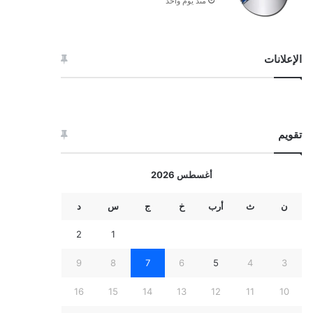
منذ يوم واحد
الإعلانات
تقويم
أغسطس 2026
ن
ث
أرب
خ
ج
س
د
2
1
9
8
7
6
5
4
3
16
15
14
13
12
11
10