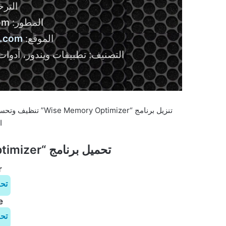
التر
المطور:
om
الموقع:
r.com
التصنيف: تطبيقات ويندوز، أدوات
تنزيل برنامج “imizer
ا
تحميل برنامج “Wise Memory Optimizer” للويندوز
r
تح
e
تح