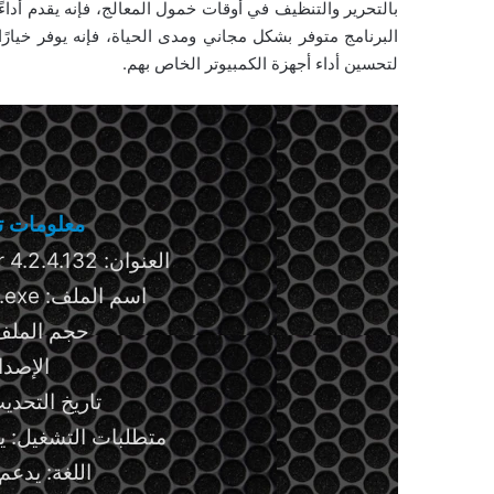
البرنامج متوفر بشكل مجاني ومدى الحياة، فإنه يوفر خيارً
لتحسين أداء أجهزة الكمبيوتر الخاص بهم.
معلومات تق
العنوان: Wise Memory Optimizer 4.2.4.132
اسم الملف: WMOSetup_4.2.4.132.exe
حجم الملف: 5.42 ميجاب
الإصدار: .132
تاريخ التحديث: 29 أكتوبر
متطلبات التشغيل: ي
اللغة: يدعم