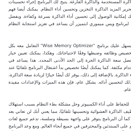
كرة المستخدمة والذاكرة الفارغة. يتيح لك البرنامج إجراء تحسينات
Optimizer”، مما يؤدي إلى تحرير المزيد الذاكرة التخزين وتحسين أداء النظام. يمكنك أيضا فهم
ك إمكانية الوصول إلى تحسين أداء الذاكرة بسرعة وكفاءة. وبفضل
ن لبرنامج ويس ميموري ابتميزر أن يساعد في تعزيز استجابة النظام
من خلال واجهته البسيطة والخفيفة الوزن، يسهل برنامج يسهل عليك برنامج “Wise Memory Optimizer” التعامل معه بكل
صيص وظائفه وضبطها وفقًا لاحتياجاتك. وهكذا، يمكنك تعيين خيار
ا تصل سعة الذاكرة الحرة إلى الحد الأدنى المحدد. هذا يساعد في
 مكثفة. كما يمكنك أيضًا تخصيص بدأ اشتغال البرنامج تلقائيًا عند
لذاكرة. بالإضافة إلى ذلك، يوفر لك أيضًا خيارًا لزيادة سعة الذاكرة،
لك لتحسين أدائه. بشكل عام، فإن هذه الميزات والإعدادات مفيدة
ام.
Wise Mem” أداة مفيدة وفعالة للحفاظ على أداء الكمبيوتر وحل مشكلة بطء النظام بسبب استهلاك
يف الذاكرة العشوائية وتحسينها تلقائيًا، مما يعني أنك لن تعاني بعد
. كما أن البرنامج يتوفر على واجهة بسيطة وسلسة، تدعم جميع لغات
 على المبتدئين والمحترفين في جميع أنحاء العالم. ومع وعد البرنامج