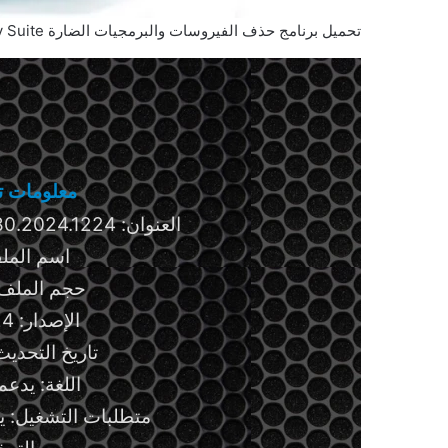
تحميل برنامج حذف الفيروسات والبرمجيات الضارة RegRun Security Suite للويندوز
معلومات تق
العنوان: RegRun Security Suite 16.80.2024.1224
اسم الملف: s.zip
حجم الملف: 47.80 ميجابا
الإصدار: 16.80.2024.1224
تاريخ التحديث: 25 ديسمبر 
اللغة: يدعم
متطلبات التشغيل: ي