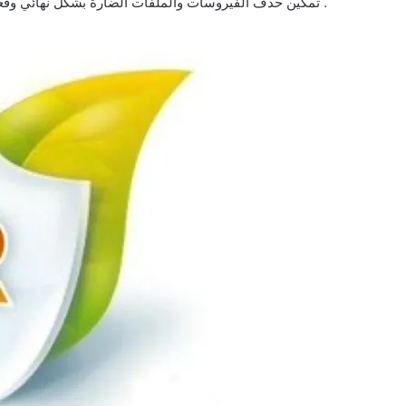
. تمكين حذف الفيروسات والملفات الضارة بشكل نهائي وفعال