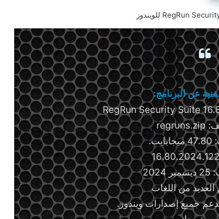
نية عن البرنامج:
regrun
يت.
2024
 العديد من اللغات
دعم جميع إصدارات ويندوز.