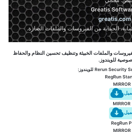
خيص: مجاني
Greatis Softwa
greatis.com
اية، الحماية من الفيروسات والملفات الضارة.
Rerun Security S” لمكافحة الفيروسات والملفات الخبيثة وتنظيف تحسين النظام والحفاظ
وصية للويندوز.
RegRun Sta
MIRROR 
ميل
MIRROR 
ميل
RegRun P
MIRROR 