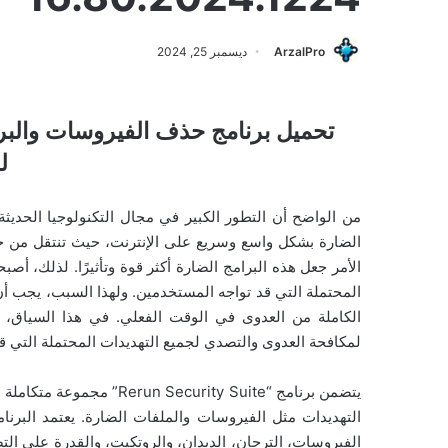
ArzalPro
ديسمبر 25, 2024
ل
من الواضح أن التطور الكبير في مجال التكنولوجيا الحديثة
الضارة بشكل واسع وسريع على الإنترنت، حيث تنتقل من جه
الأمر جعل هذه البرامج الضارة أكثر قوة وتأثيرًا. لذلك، أص
المحتملة التي قد تواجه المستخدمين. ولهذا السبب، يجب أن 
لمكافحة العدوى والتصدي لجميع التهديدات المحتملة التي قد 
يتضمن برنامج “urity Suite
التهديدات مثل الفيروسات والملفات الضارة. يعتمد البر
الفيروسات، الترجان، الديدان، والروتكيت، والقدرة على التص