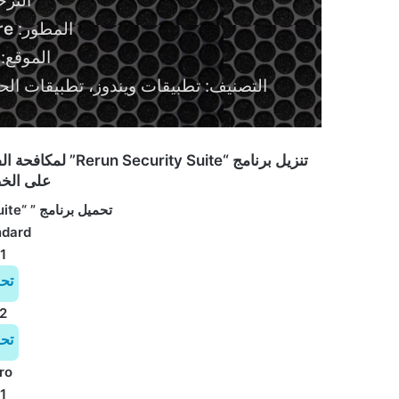
التر
المطور:
re
الموقع:
التصنيف: تطبيقات ويندوز، تطبيقات الحم
تنزيل برنامج “uite
على الخص
تحميل برنامج ” “Rerun Security Suite للويندوز:
ndard
1
تح
2
تح
ro
1