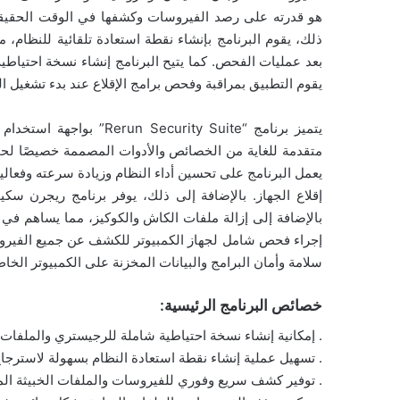
هو قدرته على رصد الفيروسات وكشفها في الوقت الحقيقي،
ذلك، يقوم البرنامج بإنشاء نقطة استعادة تلقائية للنظام
بعد عمليات الفحص. كما يتيح البرنامج إنشاء نسخة احتياطي
يقوم التطبيق بمراقبة وفحص برامج الإقلاع عند بدء تشغيل ا
يتميز برنامج “rity Suite
متقدمة للغاية من الخصائص والأدوات المصممة خصيصًا لحما
يعمل البرنامج على تحسين أداء النظام وزيادة سرعته وفعالي
إقلاع الجهاز. بالإضافة إلى ذلك، يوفر برنامج ريجرن س
بالإضافة إلى إزالة ملفات الكاش والكوكيز، مما يساهم في
إجراء فحص شامل لجهاز الكمبيوتر للكشف عن جميع الفيرو
سلامة وأمان البرامج والبيانات المخزنة على الكمبيوتر الخا
خصائص البرنامج الرئيسية:
. إمكانية إنشاء نسخة احتياطية شاملة للرجيستري والملفات ا
. تسهيل عملية إنشاء نقطة استعادة النظام بسهولة لاسترجاع
. توفير كشف سريع وفوري للفيروسات والملفات الخبيثة المو