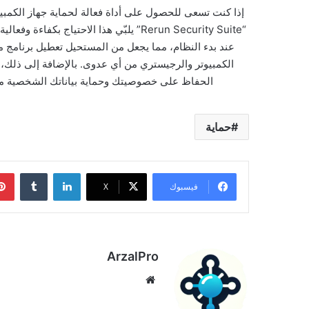
إذا كنت تسعى للحصول على أداة فعالة لحماية جهاز الكمبي
“Rerun Security Suite” يلبّي هذا الاحتي
عند بدء النظام، مما يجعل من المستحيل تعطيل برنامج 
الكمبيوتر والرجيستري من أي عدوى. بالإضافة إلى ذلك
الحفاظ على خصوصيتك وحماية بياناتك الشخصية من ا
حماية
لينكدإن
فيسبوك
‫X
ArzalPro
موقع
الويب