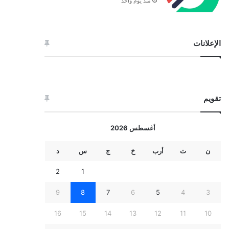
منذ يوم واحد
الإعلانات
تقويم
أغسطس 2026
ن
ث
أرب
خ
ج
س
د
2
1
9
8
7
6
5
4
3
16
15
14
13
12
11
10