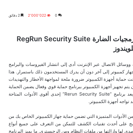
0
2٬000٬022
2 دقائق
تحميل برنامج حذف الفيروسات والبرمجيات الضارة RegRun Security Suite
لويندوز
 ووسائل الاتصال عبر الإنترنت أدى إلى انتشار الفيروسات والبرامج
از كمبيوتر إلى آخر دون أن يدرك المستخدمون ذلك باستمرار. هذا
بحت حماية أجهزة الكمبيوتر ضرورة ملحة لمواجهة الأخطار والتهديدات
يتم تجهيز أجهزة الكمبيوتر ببرنامج حماية قوي وفعال يضمن الحماية
الكاملة من العدوى في الوقت الفعلي. في هذا السياق، يعد برنامج “Rerun Security Suite” إحدى أقوى الأدوات المتاحة
تواجه أجهزة الكمبيوتر.
Rerun Sec” مجموعة متكاملة من الأدوات المتميزة التي تضمن حماية جهاز الكمبيوتر الخاص بك من
نامج على أحدث تقنيات الكشف للتمكن من التعرف على جميع أنواع
دي لها وإزالتها من ملفات النظام ومن الرجيستري. ما يميز البرنامج