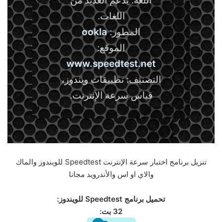
اللغة: يدعم العديد من
اللغات.
المطور:
ookla
الموقع:
www.speedtest.net
التصنيف: تطبيقات ويندوز،
قياس سرعة الإنترنت.
تنزيل برنامج اختبار سرعة الإنترنت Speedtest للويندوز والماك
والاي او اس والأندرويد مجانا
تحميل برنامج Speedtest للويندوز:
32 بت: