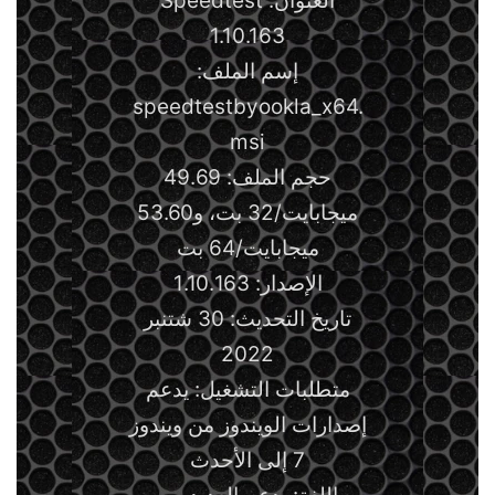
العنوان: Speedtest
1.10.163
إسم الملف:
speedtestbyookla_x64.
msi
حجم الملف: 49.69
ميجابايت/32 بت، و53.60
ميجابايت/64 بت
الإصدار: 1.10.163
تاريخ التحديث: 30 شتنبر
2022
متطلبات التشغيل: يدعم
إصدارات الويندوز من ويندوز
7 إلى الأحدث