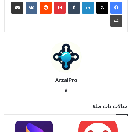
لينكدإن
بينتيريست
مشاركة عبر البريد
طباعة
ArzalPro
موقع
الويب
مقالات ذات صلة